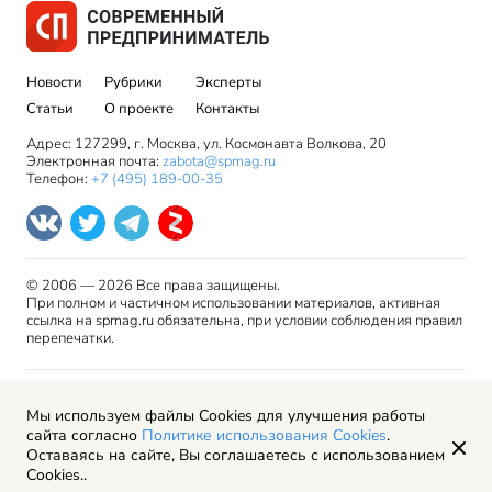
Новости
Рубрики
Эксперты
Статьи
О проекте
Контакты
Адрес: 127299, г. Москва, ул. Космонавта Волкова, 20
Электронная почта:
zabota@spmag.ru
Телефон:
+7 (495) 189-00-35
© 2006 — 2026 Все права защищены.
При полном и частичном использовании материалов, активная
ссылка на spmag.ru обязательна, при условии соблюдения правил
перепечатки.
Правила использования материалов сайта и авторские
Мы используем файлы Cookies для улучшения работы
права
сайта согласно
Политике использования Cookies
.
Пользовательское соглашение
Оставаясь на сайте, Вы соглашаетесь с использованием
Политика обработки персональных данных
Cookies..
Рекламодателям