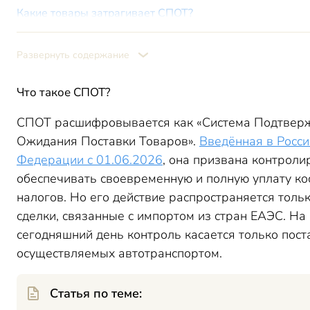
Какие товары затрагивает СПОТ?
Какие документы оформляются в рамках СПОТ с 01.06
Как работать со СПОТ с 01.06.2026?
Развернуть содержание
Итоги
Что такое
СПОТ
?
СПОТ
расшифровывается как «Система Подтвер
Ожидания Поставки Товаров».
Введённая в Росси
Федерации с 01.06.2026
, она призвана контроли
обеспечивать своевременную и полную уплату к
налогов. Но его действие распространяется тольк
сделки, связанные с импортом из стран ЕАЭС. На
сегодняшний день контроль касается только пост
осуществляемых автотранспортом.
Статья по теме: