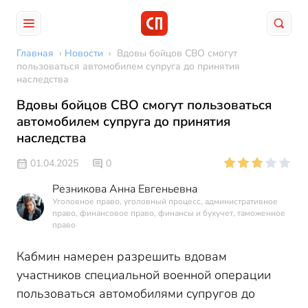
Главная
›
Новости
›
Вдовы бойцов СВО смогут
пользоваться автомобилем супруга до принятия
наследства
Вдовы бойцов СВО смогут пользоваться
автомобилем супруга до принятия
наследства
01.04.2025
0
Резникова Анна Евгеньевна
Уголовное право, уголовный процесс, административное
право, финансовое право, финансы и бухучет, таможенное
право
Кабмин намерен разрешить вдовам
участников специальной военной операции
пользоваться автомобилями супругов до