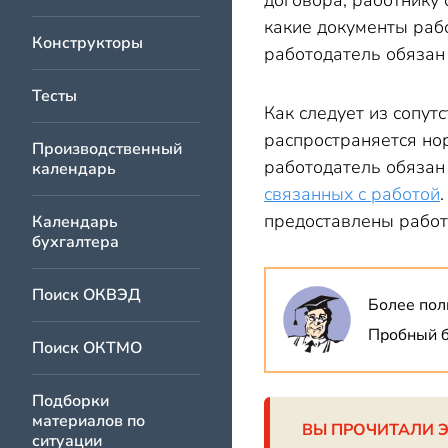
договора, работнику
какие документы раб
Конструкторы
работодатель обязан 
Тесты
Как следует из сопу
распространяется нор
Производственный
работодатель обязан 
календарь
связанных с работой
предоставлены работ
Календарь
бухгалтера
Поиск ОКВЭД
Более пол
Пробный б
Поиск ОКТМО
Подборки
материалов по
ВЫ ПРОЧИТАЛИ 
ситуации