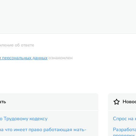
мление об ответе
и персональных данных
ознакомлен
ать
Новос
о Трудовому кодексу
Спрос на 
на что имеет право работающая мать-
Разработ
проверки