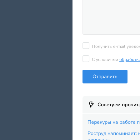
Получить e-mail уведо
С условиями
обработк
Отправить
Советуем прочит
Перекуры на работе п
Роструд напоминает: 
одиночка