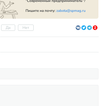
"Современный предприниматель"?
Пишите на почту:
zabota@spmag.ru
Да
Нет