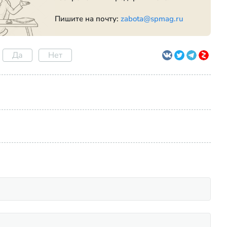
Пишите на почту:
zabota@spmag.ru
Да
Нет