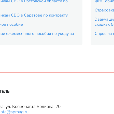
икам СВО в Ростовской области по
ФНС обно
Страховка
икам СВО в Саратове по контракту
Эвакуация
ное пособие
скидках 
ии ежемесячного пособия по уходу за
Спрос на 
ва, ул. Космонавта Волкова, 20
bota@spmag.ru