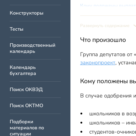
Кому положены выпла
Конструкторы
Каков размер выплат
Как получить выплату
Развернуть содержание
Тесты
Позиция Кабмина
Что произошло
Производственный
календарь
Группа депутатов от
законопроект
, устан
Календарь
бухгалтера
Кому положены в
Поиск ОКВЭД
В случае одобрения 
Поиск ОКТМО
школьников в возр
Подборки
школьников – инв
материалов по
студентов-очников
ситуации