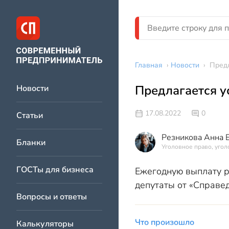
Главная
›
Новости
›
Предл
Предлагается у
Новости
17.08.2022
0
Статьи
Резникова Анна 
Бланки
Уголовное право, угол
ГОСТы для бизнеса
Ежегодную выплату р
депутаты от «Справед
Вопросы и ответы
Что произошло
Калькуляторы