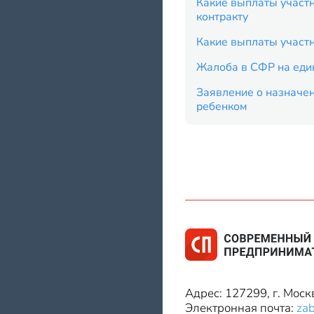
Какие выплаты участн
контракту
Какие выплаты участн
Жалоба в СФР на еди
Заявление о назначен
ребенком
Адрес: 127299, г. Моск
Электронная почта:
za