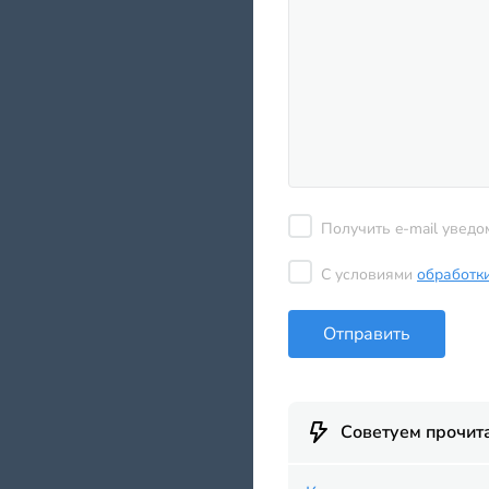
Получить e-mail уведо
С условиями
обработк
Отправить
Советуем прочит