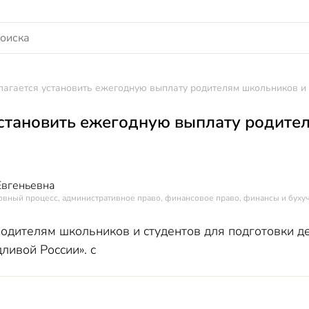
агается установить ежегодную выплату родителям школьников и 
становить ежегодную выплату родител
Евгеньевна
овный процесс, административное право, финансовое право, финансы и буху
одителям школьников и студентов для подготовки де
ливой России». с