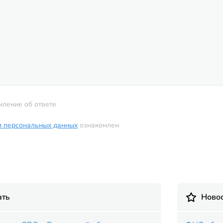
мление об ответе
и персональных данных
ознакомлен
ать
Новос