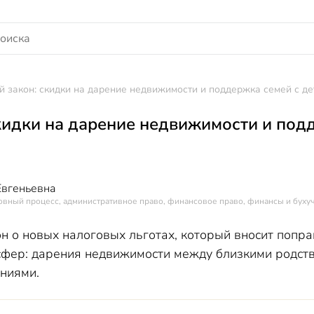
 закон: скидки на дарение недвижимости и поддержка семей с д
кидки на дарение недвижимости и под
Евгеньевна
овный процесс, административное право, финансовое право, финансы и буху
н о новых налоговых льготах, который вносит попра
фер: дарения недвижимости между близкими родств
ниями.