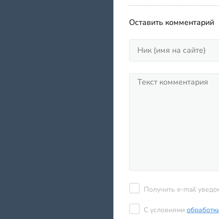
Оставить комментарий
Получить e-mail уведо
С условиями
обработк