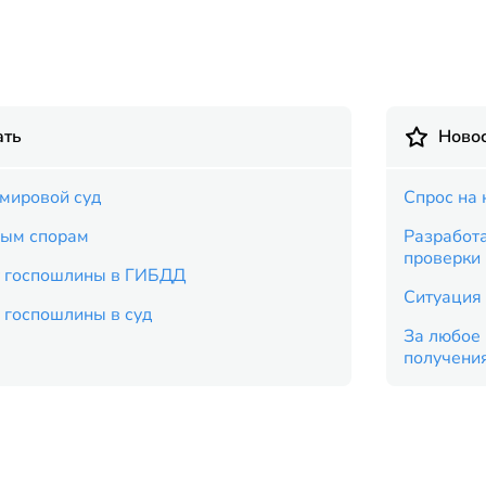
ать
Новос
 мировой суд
Спрос на 
вым спорам
Разработ
проверки
т госпошлины в ГИБДД
Ситуация 
 госпошлины в суд
За любое 
получени