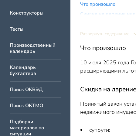
Что произошло
Конструкторы
Скидка на дарение не
Поддержка семей с дет
Тесты
Развернуть содержание
Производственный
Что произошло
календарь
10 июля 2025 года Г
Календарь
расширяющими льготы
бухгалтера
Скидка на дарени
Поиск ОКВЭД
Принятый закон уста
Поиск ОКТМО
недвижимого имуществ
Подборки
материалов по
супруги;
ситуации