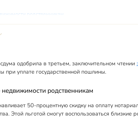
движимости родственникам
ьми с особенностями развития
осдума одобрила в третьем, заключительном чтении
 при уплате государственной пошлины.
е недвижимости родственникам
навливает 50-процентную скидку на оплату нотариа
а. Этой льготой смогут воспользоваться близкие ро