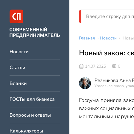
Главная
›
Новости
›
Новый
Новый закон: с
Новости
14.07.2025
0
Статьи
Резникова Анна 
Бланки
Уголовное право, угол
ГОСТы для бизнеса
Госдума приняла зако
важных социальных с
Вопросы и ответы
ментальными наруше
Калькуляторы