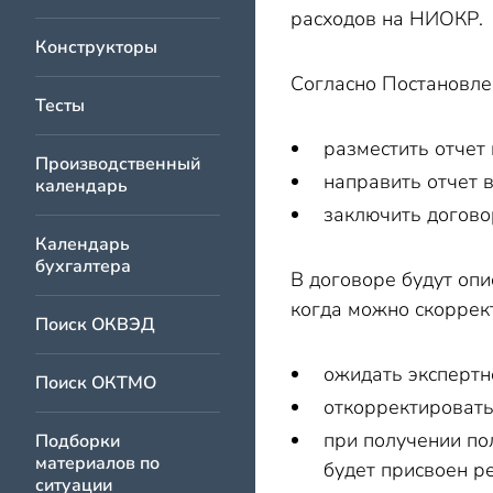
расходов на НИОКР.
Конструкторы
Согласно Постановле
Тесты
разместить отчет
Производственный
направить отчет 
календарь
заключить догово
Календарь
бухгалтера
В договоре будут опи
когда можно скоррект
Поиск ОКВЭД
ожидать экспертн
Поиск ОКТМО
откорректировать 
при получении по
Подборки
материалов по
будет присвоен р
ситуации