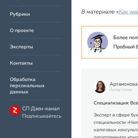
В материале «
Как ум
Рубрики
О проекте
Более пол
Эксперты
Пробный б
Контакты
Обработка
Артамонова
персональных
Автор статьи
данных
Специализация: Все
СП Дзен-канал
Эксперт в сфере бу
Подписывайтесь
специальности «Нало
налоговых консульт
департаментах кру