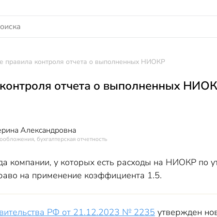
е правила контроля отчета о выполненных НИОКР
 контроля отчета о выполненных НИО
ерина Александровна
ообложения, бухгалтерская отчетность
да компании, у которых есть расходы на НИОКР по 
раво на применение коэффициента 1.5.
вительства РФ от 21.12.2023 № 2235
утвержден но