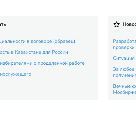
ать
Новос
иальности в договоре (образец)
Разработ
проверки
ость в Казахстане для России
Ситуация 
 избирателями о проделанной работе
За любое 
еннослужащего
получени
Вечные ф
Мосбирж