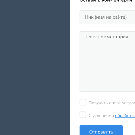
Оставить комментарий
Получить e-mail уведо
С условиями
обработк
Отправить