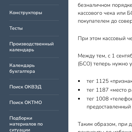
безналичном порядке
Конструкторы
кассового чека или 
покупателем до сове
Тесты
При этом кассовый ч
Производственный
календарь
Между тем, с 1 сент
(БСО) теперь нужно 
Календарь
бухгалтера
тег 1125 «призна
Поиск ОКВЭД
тег 1187 «место р
тег 1008 «телефо
Поиск ОКТМО
предоставленный 
Подборки
Таким образом, при 
материалов по
ситуации