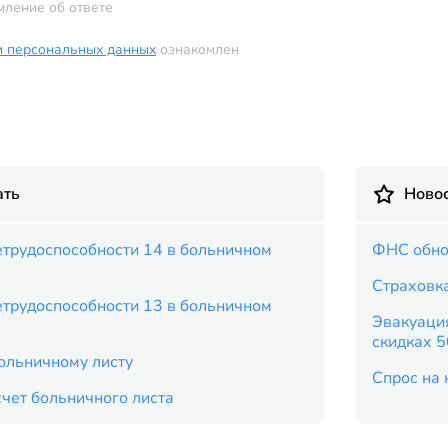
мление об ответе
и персональных данных
ознакомлен
ать
Новос
етрудоспособности 14 в больничном
ФНС обно
Страховка
етрудоспособности 13 в больничном
Эвакуация
скидках 
больничному листу
Спрос на 
чет больничного листа