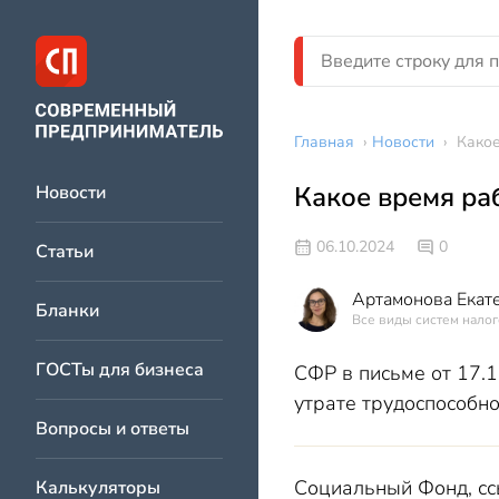
Главная
›
Новости
›
Какое
Какое время ра
Новости
06.10.2024
0
Статьи
Артамонова Екат
Бланки
Все виды систем налог
ГОСТы для бизнеса
СФР в письме от 17.
утрате трудоспособно
Вопросы и ответы
Социальный Фонд, ссы
Калькуляторы