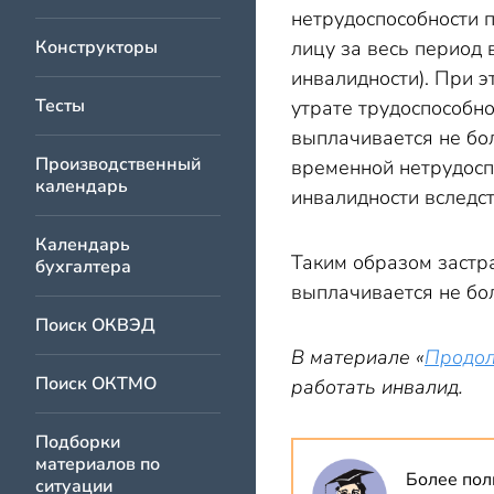
нетрудоспособности 
Конструкторы
лицу за весь период 
инвалидности). При э
Тесты
утрате трудоспособн
выплачивается не бо
Производственный
временной нетрудосп
календарь
инвалидности вследс
Календарь
Таким образом застр
бухгалтера
выплачивается не бо
Поиск ОКВЭД
В материале «
Продол
Поиск ОКТМО
работать инвалид.
Подборки
материалов по
Более пол
ситуации