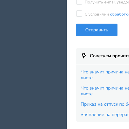
Получить e-mail уведо
С условиями
обработк
Отправить
Советуем прочит
Что значит причина н
листе
Что значит причина н
листе
Приказ на отпуск по 
Заявление на перерас