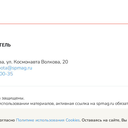
ва, ул. Космонавта Волкова, 20
bota@spmag.ru
-00-35
а защищены.
спользовании материалов, активная ссылка на spmag.ru обяза
согласно
Политике использования Cookies
. Оставаясь на сайте, Вы
ериалов сайта и авторские права
Пользовательское соглашение