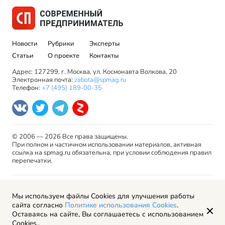
Новости
Рубрики
Эксперты
Статьи
О проекте
Контакты
Адрес: 127299, г. Москва, ул. Космонавта Волкова, 20
Электронная почта:
zabota@spmag.ru
Телефон:
+7 (495) 189-00-35
© 2006 — 2026 Все права защищены.
При полном и частичном использовании материалов, активная
ссылка на spmag.ru обязательна, при условии соблюдения правил
перепечатки.
Правила использования материалов сайта и авторские
Мы используем файлы Cookies для улучшения работы
права
сайта согласно
Политике использования Cookies
.
Пользовательское соглашение
Оставаясь на сайте, Вы соглашаетесь с использованием
Политика обработки персональных данных
Cookies..
Рекламодателям