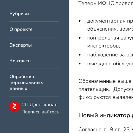
Теперь ИФНС проводи
Рубрики
документарная пр
объяснения, возм
О проекте
контрольная заку
Эксперты
инспекторов;
наблюдение за вы
Контакты
выездное обследо
Обработка
Обозначенные выше м
персональных
данных
плательщик. Допуск
фиксируются выявлен
СП Дзен-канал
Подписывайтесь
Новый индикатор 
Согласно п. 9 ст. 2