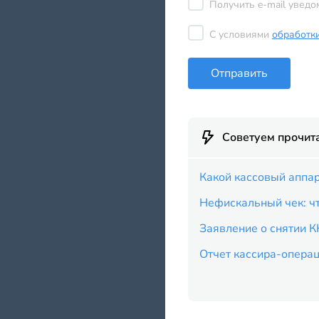
Получить e-mail уведо
С условиями
обработк
Отправить
Советуем прочит
Какой кассовый аппа
Нефискальный чек: чт
Заявление о снятии К
Отчет кассира-опера