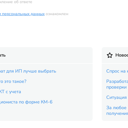
мление об ответе
и персональных данных
ознакомлен
ать
Новос
рат для ИП лучше выбрать
Спрос на 
о это такое?
Разработ
проверки
КТ с учета
Ситуация 
циониста по форме КМ-6
За любое 
получени