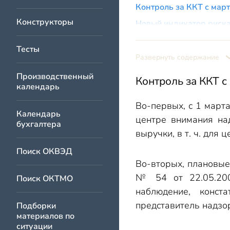
Контроль за ККТ с март
Конструкторы
Новый индикатор риска
Тесты
Развернуть содержание
Производственный
Контроль за ККТ с
календарь
Во-первых, с 1 марта
Календарь
центре внимания на
бухгалтера
выручки, в т. ч. для
Поиск ОКВЭД
Во-вторых, плановые 
№ 54 от 22.05.2003
Поиск ОКТМО
наблюдение, конст
представитель надзор
Подборки
материалов по
ситуации