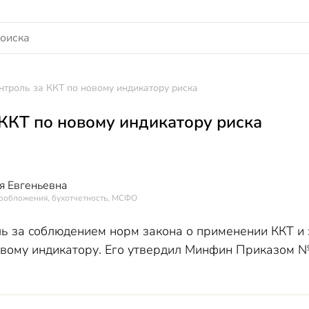
нтроль за ККТ по новому индикатору риска
 ККТ по новому индикатору риска
я Евгеньевна
гообложения, бухотчетность, МСФО
ль за соблюдением норм закона о применении ККТ и 
овому индикатору. Его утвердил Минфин Приказом №