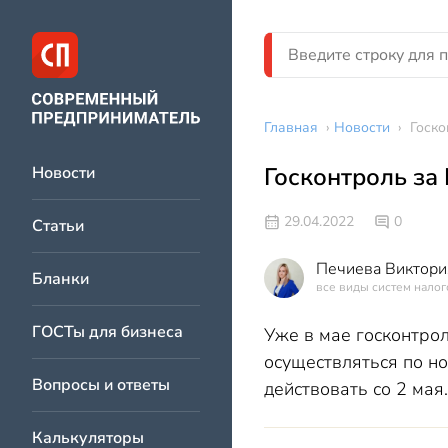
Главная
›
Новости
›
Госко
Госконтроль за
Новости
29.04.2022
0
Статьи
Печиева Виктори
Бланки
все виды систем нало
ГОСТы для бизнеса
Уже в мае госконтро
осуществляться по н
Вопросы и ответы
действовать со 2 мая.
Калькуляторы