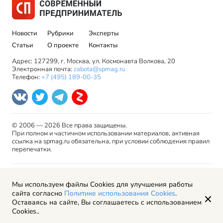
Новости
Рубрики
Эксперты
Статьи
О проекте
Контакты
Адрес: 127299, г. Москва, ул. Космонавта Волкова, 20
Электронная почта:
zabota@spmag.ru
Телефон:
+7 (495) 189-00-35
© 2006 — 2026 Все права защищены.
При полном и частичном использовании материалов, активная
ссылка на spmag.ru обязательна, при условии соблюдения правил
перепечатки.
Правила использования материалов сайта и авторские
Мы используем файлы Cookies для улучшения работы
права
сайта согласно
Политике использования Cookies
.
Пользовательское соглашение
Оставаясь на сайте, Вы соглашаетесь с использованием
Политика обработки персональных данных
Cookies..
Рекламодателям