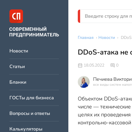
Главная
›
Новости
›
DDoS-
DDoS-атака не 
Новости
18.05.2022
0
Статьи
Печиева Виктори
Бланки
все виды систем нало
ГОСТы для бизнеса
Объектом DDoS-атаки
числе — технические 
Вопросы и ответы
целях их проведения
контрольно-кассовой 
Калькуляторы