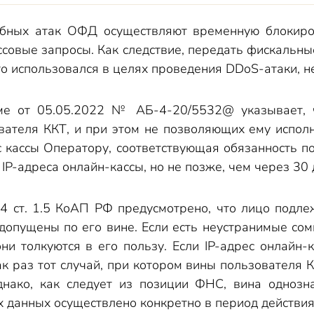
бных атак ОФД осуществляют временную блокиров
ссовые запросы. Как следствие, передать фискальн
что использовался в целях проведения DDoS-атаки, н
е от 05.05.2022 № АБ-4-20/5532@ указывает, чт
вателя ККТ, и при этом не позволяющих ему испол
 кассы Оператору, соответствующая обязанность п
IP-адреса онлайн-кассы, но не позже, чем через 30 
4 ст. 1.5 КоАП РФ предусмотрено, что лицо подле
допущены по его вине. Если есть неустранимые сом
 они толкуются в его пользу. Если IP-адрес онлай
как раз тот случай, при котором вины пользователя
днако, как следует из позиции ФНС, вина однозна
 данных осуществлено конкретно в период действия