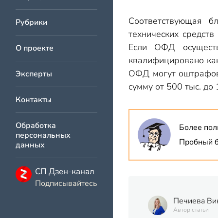
Соответствующая б
Рубрики
технических средств
Если ОФД осуществ
О проекте
квалифицировано как
ОФД могут оштрафова
Эксперты
сумму от 500 тыс. до 
Контакты
Обработка
Более пол
персональных
Пробный б
данных
СП Дзен-канал
Подписывайтесь
Печиева Ви
Автор статьи