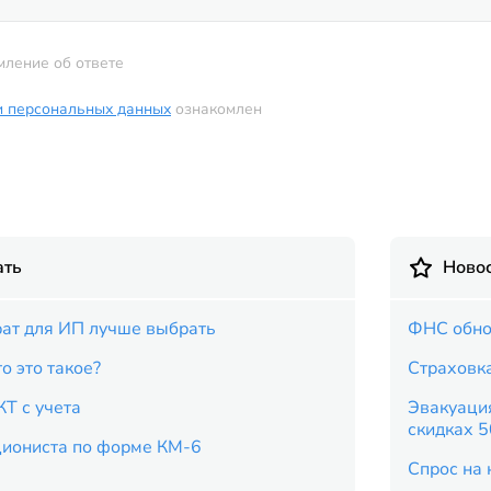
мление об ответе
и персональных данных
ознакомлен
ать
Новос
рат для ИП лучше выбрать
ФНС обно
о это такое?
Страховка
КТ с учета
Эвакуация
скидках 
циониста по форме КМ-6
Спрос на 