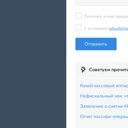
Получить e-mail уведо
С условиями
обработк
Отправить
Советуем прочит
Какой кассовый аппа
Нефискальный чек: чт
Заявление о снятии К
Отчет кассира-опера