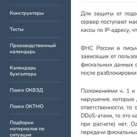
Конструкторы
Для защиты от подо
сервер поступают ма
Тесты
кассы по IP-адресу, 
Производственный
ФНС России в письм
календарь
зависящих от пользо
фискальных данных с
Календарь
после разблокировки 
бухгалтера
Поиск ОКВЭД
Положениями ч. 1 и 
нарушения, которые 
Поиск ОКТМО
ответственности, то
DDoS-атаки, то это 
Подборки
при расчете) нет. О
материалов по
передачи фискальных
ситуации