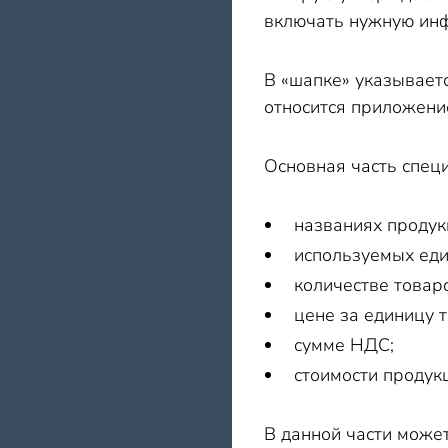
включать нужную ин
В «шапке» указываетс
относится приложени
Основная часть спец
названиях продук
используемых еди
количестве товар
цене за единицу т
сумме НДС;
стоимости продук
В данной части може