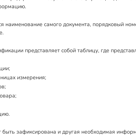
формацию.
я наименование самого документа, порядковый номе
е.
ификации представляет собой таблицу, где представ
ции;
ницах измерения;
ов;
овара;
цию.
т быть зафиксирована и другая необходимая информа