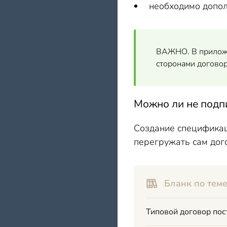
необходимо допол
ВАЖНО. В приложе
сторонами договор
Можно ли не подп
Создание спецификац
перегружать сам дог
Бланк по теме
Типовой договор пос