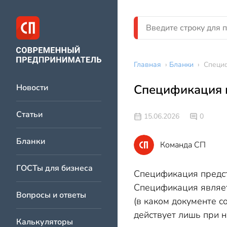
Главная
›
Бланки
›
Специф
Спецификация к
Новости
Статьи
15.06.2026
0
Бланки
Команда СП
ГОСТы для бизнеса
Спецификация предст
Спецификация являет
Вопросы и ответы
(в каком документе с
действует лишь при 
Калькуляторы