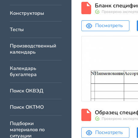
Бланк специфик
Проверено эксперт
Конструкторы
Посмотреть
Тесты
Производственный
календарь
Календарь
бухгалтера
Поиск ОКВЭД
Поиск ОКТМО
Образец специф
Проверено эксперт
Подборки
материалов по
Посмотреть
ситуации