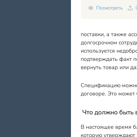
Посмотреть
поставки, а также а
долгосрочном сотрудн
используется недобр
подтверждать факт п
вернуть товар или да
Спецификацию можно н
договоре. Это может 
Что должно быть 
В настоящее время б
которую утверждают 