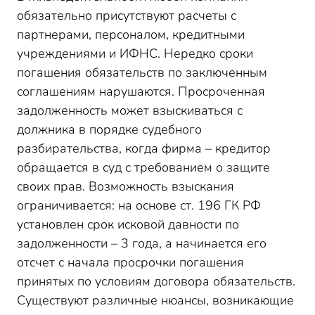
по задолженности
обязательно присутствуют расчеты с
Задолженность по зарплате: срок исковой давности
партнерами, персоналом, кредитными
Срок исковой давности по налоговой
учреждениями и ИФНС. Нередко сроки
задолженности
погашения обязательств по заключенным
Срок исковой давности по задолженности по
соглашениям нарушаются. Просроченная
кредиту
задолженность может взыскиваться с
Дебиторская задолженность с истекшим сроком
должника в порядке судебного
исковой давности
разбирательства, когда фирма – кредитор
Какой срок исковой давности по дебиторской
задолженности
обращается в суд с требованием о защите
Срок давности искового заявления о взыскании
своих прав. Возможность взыскания
задолженности
ограничивается: на основе ст. 196 ГК РФ
установлен срок исковой давности по
задолженности – 3 года, а начинается его
отсчет с начала просрочки погашения
принятых по условиям договора обязательств.
Существуют различные нюансы, возникающие