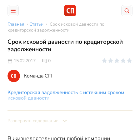
Главная
›
Статьи
›
Срок исковой давности по
кредиторской задолженности
Срок исковой давности по кредиторской
задолженности
15.02.2017
0
Команда СП
Кредиторская задолженность с истекшим сроком
исковой давности
Какой срок исковой давности по кредиторской
задолженности
Развернуть содержание
Условия, необходимые для прерывания и пересчета
срока исковой давности
Что делать, когда истекает срок исковой давности
В жизнедеятельности любой компании