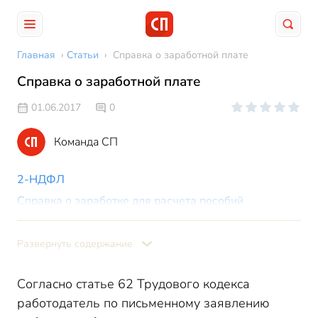
Главная
›
Статьи
›
Справка о заработной плате
Справка о заработной плате
01.06.2017
0
Команда СП
2-НДФЛ
Справка о заработке для расчета пособий
Справка для центра занятости
Образец справки о зарплате в свободной форме
Развернуть содержание
Согласно статье 62 Трудового кодекса
работодатель по письменному заявлению