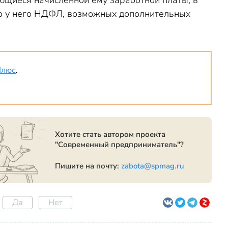
ающиеся начисленной ему заработной платы, в
го у него НДФЛ, возможных дополнительных
Плюс
.
Хотите стать автором проекта
"Современный предприниматель"?
Пишите на почту:
zabota@spmag.ru
Да
Нет