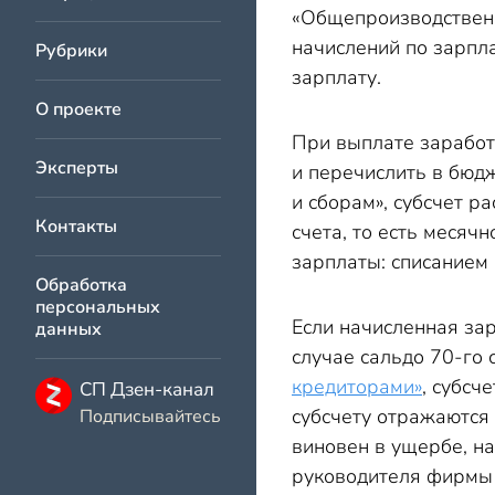
«Общепроизводственн
начислений по зарпла
Рубрики
зарплату.
О проекте
При выплате заработ
Эксперты
и перечислить в бюд
и сборам», субсчет р
Контакты
счета, то есть месяч
зарплаты: списанием 
Обработка
персональных
Если начисленная зар
данных
случае сальдо 70-го 
кредиторами»
, субсч
СП Дзен-канал
субсчету отражаютс
Подписывайтесь
виновен в ущербе, н
руководителя фирмы 