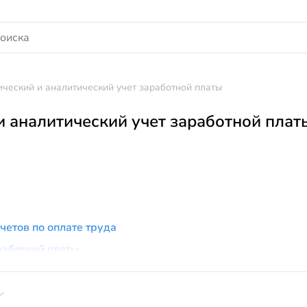
ический и аналитический учет заработной платы
и аналитический учет заработной плат
четов по оплате труда
работной платы