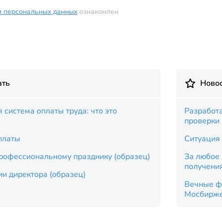
и персональных данных
ознакомлен
ать
Новос
система оплаты труда: что это
Разработ
проверки
платы
Ситуация 
профессиональному празднику (образец)
За любое 
получени
и директора (образец)
Вечные ф
Мосбирж