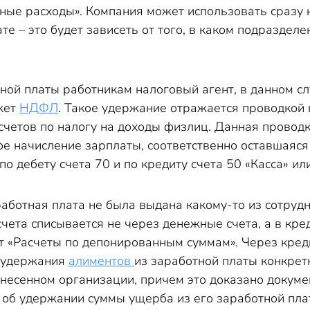
ые расходы». Компания может использовать сразу 
те – это будет зависеть от того, в каком подраздел
ной платы работникам налоговый агент, в данном с
жет
НДФЛ
. Такое удержание отражается проводкой 
асчетов по налогу на доходы физлиц. Данная прово
ное начисление зарплаты, соответственно оставшая
по дебету счета 70 и по кредиту счета 50 «Касса» ил
аботная плата не была выдана какому-то из сотрудн
счета списывается не через денежные счета, а в кре
ет «Расчеты по депонированным суммам». Через кред
я удержания
алиментов
из заработной платы конкретн
анесенном организации, причем это доказано докуме
об удержании суммы ущерба из его заработной плат