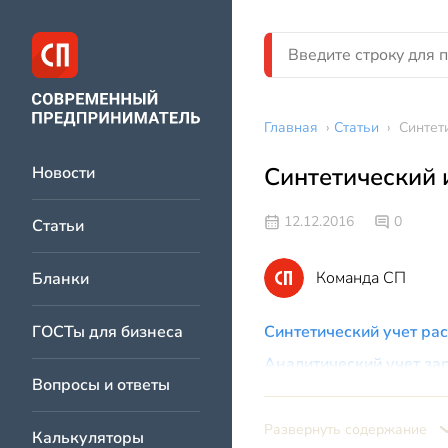
Главная
›
Статьи
›
Синтет
Синтетический 
Новости
12.12.2016
0
Статьи
Команда СП
Бланки
ГОСТы для бизнеса
Синтетический учет рас
Аналитический учет за
Вопросы и ответы
Развернуть содержание
Калькуляторы