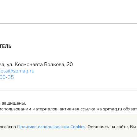
ва, ул. Космонавта Волкова, 20
bota@spmag.ru
-00-35
а защищены.
спользовании материалов, активная ссылка на spmag.ru обяза
согласно
Политике использования Cookies
. Оставаясь на сайте, Вы
ериалов сайта и авторские права
Пользовательское соглашение