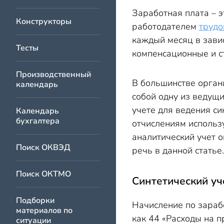
Заработная плата – 
Конструкторы
работодателем
трудо
каждый месяц в завис
Тесты
компенсационные и с
Производственный
В большинстве орган
календарь
собой одну из ведущи
учете для ведения си
Календарь
бухгалтера
отчислениям использу
аналитический учет 
Поиск ОКВЭД
речь в данной статье.
Поиск ОКТМО
Синтетический уч
Подборки
Начисление по зарабо
материалов по
как 44 «Расходы на 
ситуации