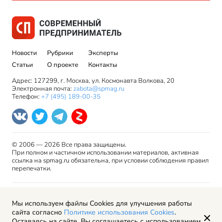
Новости
Рубрики
Эксперты
Статьи
О проекте
Контакты
Адрес: 127299, г. Москва, ул. Космонавта Волкова, 20
Электронная почта:
zabota@spmag.ru
Телефон:
+7 (495) 189-00-35
© 2006 — 2026 Все права защищены.
При полном и частичном использовании материалов, активная
ссылка на spmag.ru обязательна, при условии соблюдения правил
перепечатки.
Правила использования материалов сайта и авторские
Мы используем файлы Cookies для улучшения работы
права
сайта согласно
Политике использования Cookies
.
Пользовательское соглашение
Оставаясь на сайте, Вы соглашаетесь с использованием
Политика обработки персональных данных