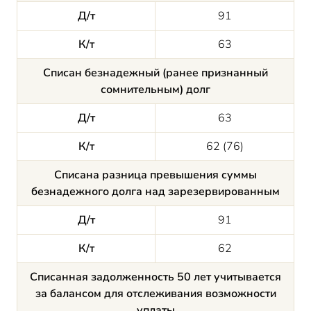
Д/т
91
К/т
63
Списан безнадежный (ранее признанный
сомнительным) долг
Д/т
63
К/т
62 (76)
Списана разница превышения суммы
безнадежного долга над зарезервированным
Д/т
91
К/т
62
Списанная задолженность 50 лет учитывается
за балансом для отслеживания возможности
уплаты