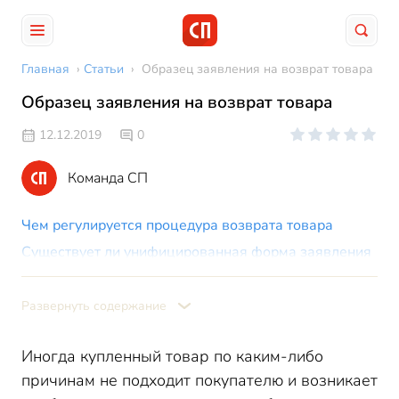
Главная
›
Статьи
›
Образец заявления на возврат товара
Образец заявления на возврат товара
12.12.2019
0
Команда СП
Чем регулируется процедура возврата товара
Существует ли унифицированная форма заявления
Последовательность действий покупателя
Как написать заявление на возврат товара
Развернуть содержание
Возврат товара с дефектами
Иногда купленный товар по каким-либо
Актуальный образец заявления на возврат товара
ненадлежащего качества:
причинам не подходит покупателю и возникает
Возврат товаров надлежащего качества