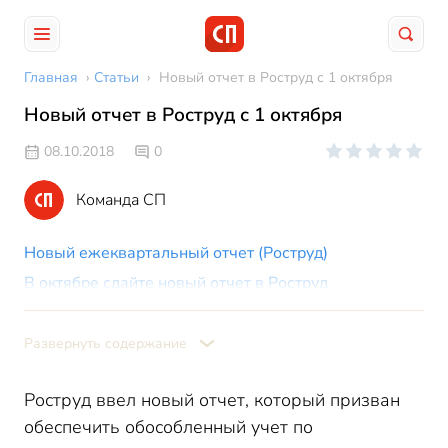
Главная
›
Статьи
›
Новый отчет в Роструд с 1 октября
Новый отчет в Роструд с 1 октября
08.10.2018
0
Команда СП
Новый ежеквартальный отчет (Роструд)
В октябре сдайте новый отчет в Роструд
Новый отчет в Роструд: кто сдает
Пример
Развернуть содержание
Роструд ввел новый отчет, который призван
обеспечить обособленный учет по