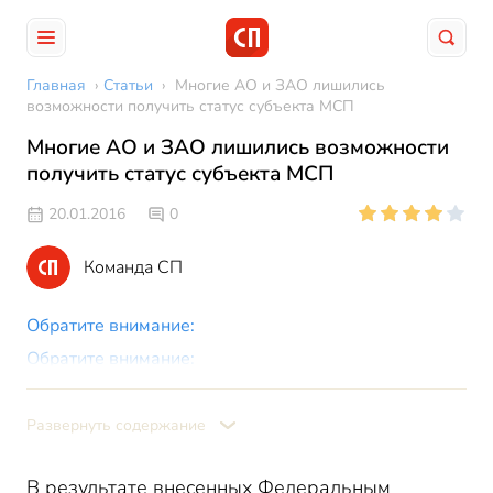
Главная
›
Статьи
›
Многие АО и ЗАО лишились
возможности получить статус субъекта МСП
Многие АО и ЗАО лишились возможности
получить статус субъекта МСП
20.01.2016
0
Команда СП
Обратите внимание:
Обратите внимание:
Каковы требования для хозяйственных обществ?
Каких привилегий лишаются непубличные
Развернуть содержание
акционерные общества?
Исключение:
В результате внесенных Федеральным