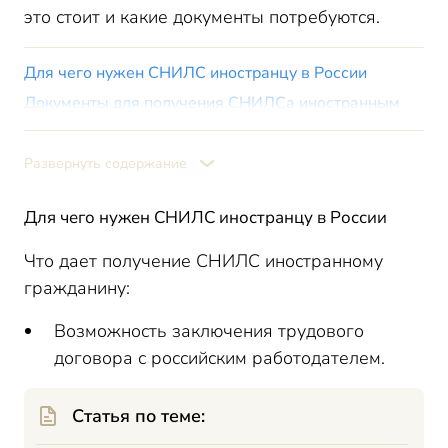
это стоит и какие документы потребуются.
Для чего нужен СНИЛС иностранцу в России
Документы для получения СНИЛСа иностранным
гражданином
Для самостоятельного получения СНИЛСа
Развернуть содержание
Для оформления СНИЛСа работодателем
Для оформления СНИЛСа ребенку
Для чего нужен СНИЛС иностранцу в России
Куда нужно обращаться для получения СНИЛС
Что дает получение СНИЛС иностранному
В какие сроки будет оформлен СНИЛС
гражданину:
Могут ли отказать в получении СНИЛС
Сколько стоит оформить СНИЛС иностранцу - цена
Возможность заключения трудового
договора с российским работодателем.
Статья по теме: