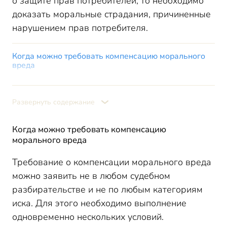
о защите прав потребителей, то необходимо
доказать моральные страдания, причиненные
нарушением прав потребителя.
Когда можно требовать компенсацию морального
вреда
Требовать моральный вред вправе только гражданин
Есть причинно-следственная связь между действиями
Развернуть содержание
ответчика и моральным вредом для истца
Действия ответчика были незаконны
Когда можно требовать компенсацию
Причинен вред нематериальным благам или
морального вреда
неимущественным правам истца
Примеры ситуаций, когда есть право на
Требование о компенсации морального вреда
компенсацию морального вреда
можно заявить не в любом судебном
Причинен моральный вред работодателем работнику
разбирательстве и не по любым категориям
Причинен моральный вред потребителю
иска. Для этого необходимо выполнение
Моральный вред возник из-за причинения вреда
одновременно нескольких условий.
здоровью