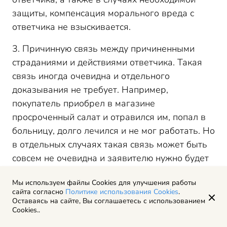
защиты, компенсация морального вреда с
ответчика не взыскивается.
3. Причинную связь между причиненными
страданиями и действиями ответчика. Такая
связь иногда очевидна и отдельного
доказывания не требует. Например,
покупатель приобрел в магазине
просроченный салат и отравился им, попал в
больницу, долго лечился и не мог работать. Но
в отдельных случаях такая связь может быть
совсем не очевидна и заявителю нужно будет
пояснить или доказать ее.
Мы используем файлы Cookies для улучшения работы
сайта согласно
Политике использования Cookies
.
Также, заявитель должен доказать, что
Оставаясь на сайте, Вы соглашаетесь с использованием
именно ответчик совершил действия или
Cookies..
допустил бездействия, в результате которых