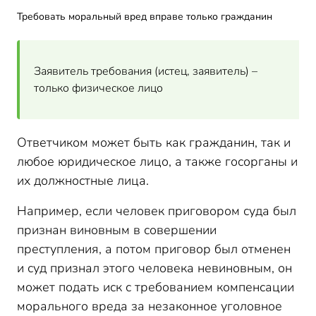
Моральный вред причинен преступлением
Требовать моральный вред вправе только гражданин
Моральный вред причинен репутационным скандалом
Моральный вред причинен подпиской о невыезде
Доказывать моральный вред или нет?
Заявитель требования (истец, заявитель) –
Случаи, когда можно взыскать моральный вред-таблица
только физическое лицо
Физические и нравственные страдания – в чем
отличия
Форма компенсации морального вреда
Ответчиком может быть как гражданин, так и
любое юридическое лицо, а также госорганы и
Что нужно доказывать в суде для получения
компенсации морального вреда
их должностные лица.
На что еще обращает внимание суд при
доказывании морального вреда
Например, если человек приговором суда был
признан виновным в совершении
Степень вины нарушителя
преступления, а потом приговор был отменен
Степень физических и нравственных страданий
и суд признал этого человека невиновным, он
Иные обстоятельства
может подать иск с требованием компенсации
Какими доказательствами подтвердить моральный
вред
морального вреда за незаконное уголовное