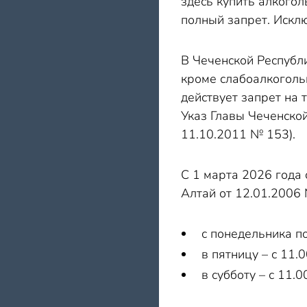
здесь купить алкогол
полный запрет. Исклю
В Чеченской Республ
кроме слабоалкоголь
действует запрет на 
Указ Главы Чеченско
11.10.2011 № 153).
С 1 марта 2026 года 
Алтай от 12.01.2006 
с понедельника по
в пятницу – с 11.0
в субботу – с 11.0