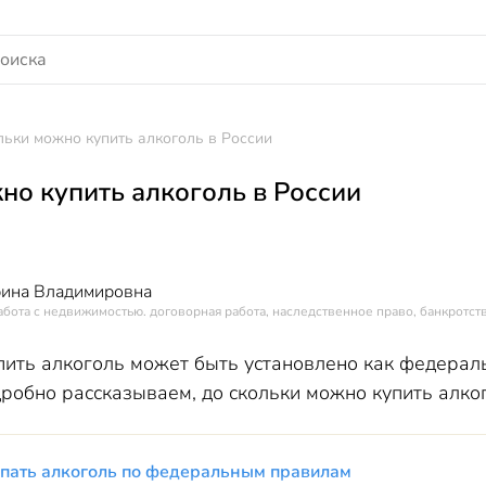
льки можно купить алкоголь в России
но купить алкоголь в России
рина Владимировна
абота с недвижимостью. договорная работа, наследственное право, банкротств
пить алкоголь может быть установлено как федераль
робно рассказываем, до скольки можно купить алког
пать алкоголь по федеральным правилам