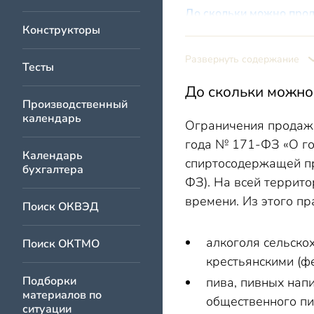
До скольки можно прод
Конструкторы
Со скольки можно поку
До скольки можно прод
Развернуть содержание
Тесты
После скольки нельзя 
До скольки можно
Со скольки часов можно
Производственный
календарь
Ограничения продажи
Ответственность за на
года № 171-ФЗ «О го
Со скольки лет можно к
Календарь
спиртосодержащей пр
бухгалтера
ФЗ). На всей террито
времени. Из этого пр
Поиск ОКВЭД
алкоголя сельско
Поиск ОКТМО
крестьянскими (ф
Подборки
пива, пивных нап
материалов по
общественного пи
ситуации