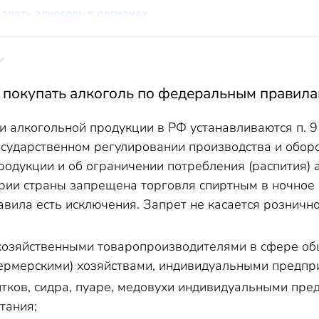
авать алкоголь в регионах
пать алкоголь в Московской области
авать алкоголь в Санкт-Петербурге
продавать алкоголь в регионах с наиболее жесткими огр
 покупать алкоголь по федеральным правил
 купить алкоголь в остальных регионах: таблица
 алкогольной продукции в РФ устанавливаются п. 9 
рушение законодательства о времени продажи алкоголя
сударственном регулировании производства и оборот
упить алкоголь в России
одукции и об ограничении потребления (распития) 
рии страны запрещена торговля спиртным в ночное в
авила есть исключения. Запрет не касается розничн
хозяйственными товаропроизводителями в сфере об
ермерскими) хозяйствами, индивидуальными предпр
итков, сидра, пуаре, медовухи индивидуальными пре
тания;