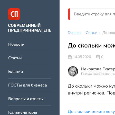
Главная
›
Статьи
›
До ско
До скольки мож
Новости
14.05.2026
0
Статьи
Некрасова Екате
Бланки
Гражданское право - р
ГОСТы для бизнеса
До скольки можно ку
внутри регионов. Под
Вопросы и ответы
До скольки можно поку
Калькуляторы