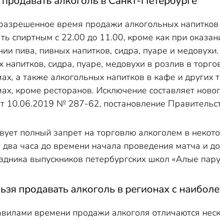
 продавать алкоголь в Санкт-Петербурге
разрешенное время продажи алкогольных напитков 
ть спиртным с 22.00 до 11.00, кроме как при оказа
ии пива, пивных напитков, сидра, пуаре и медовухи
 напитков, сидра, пуаре, медовухи в розлив в торг
ах, а также алкогольных напитков в кафе и других 
ах, кроме ресторанов. Исключение составляет новог
от 10.06.2019 № 287-62, постановление Правительст
твует полный запрет на торговлю алкоголем в некот
а два часа до времени начала проведения матча и до
здника выпускников петербургских школ «Алые пару
ьзя продавать алкоголь в регионах с наибол
вилами времени продажи алкоголя отличаются неск