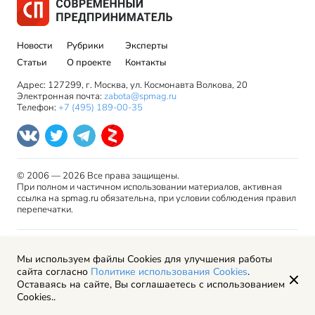
Новости
Рубрики
Эксперты
Статьи
О проекте
Контакты
Адрес: 127299, г. Москва, ул. Космонавта Волкова, 20
Электронная почта:
zabota@spmag.ru
Телефон:
+7 (495) 189-00-35
© 2006 — 2026 Все права защищены.
При полном и частичном использовании материалов, активная
ссылка на spmag.ru обязательна, при условии соблюдения правил
перепечатки.
Правила использования материалов сайта и авторские
Мы используем файлы Cookies для улучшения работы
права
сайта согласно
Политике использования Cookies
.
Пользовательское соглашение
Оставаясь на сайте, Вы соглашаетесь с использованием
Политика обработки персональных данных
Cookies..
Рекламодателям