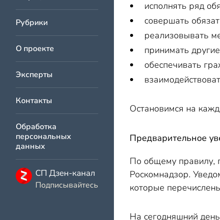
исполнять ряд об
Материальная отв
совершать обязат
Уголовная ответст
Рубрики
реализовывать ме
Когда получать соглас
О проекте
принимать другие
Таблица 3
обеспечивать гра
Исполнение догов
Эксперты
взаимодействоват
Заказ товаров онл
Персональные дан
Контакты
Остановимся на каждо
Арбитражные спо
Обработка
Персональные данные: 
персональных
Предварительное ув
Миграционные сл
данных
По общему правилу, 
Антимонопольные
СП Дзен-канал
Роскомнадзор. Уведо
Адвокатский запр
Подписывайтесь
которые перечислены 
Персональные данные: 
Смерть субъекта перс
На сегодняшний день