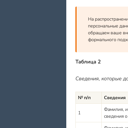
На распространени
персональные данн
обращаем ваше вни
формального подхо
Таблица 2
Сведения, которые д
№ п/п
Сведения
Фамилия, и
1
сведения о