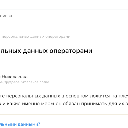
 персональных данных операторами
альных данных операторами
 Николаевна
е, трудовое, уголовное право
те персональных данных в основном ложится на плеч
 и какие именно меры он обязан принимать для их з
альными данными?