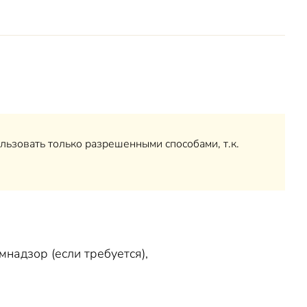
ьзовать только разрешенными способами, т.к.
надзор (если требуется),
данных