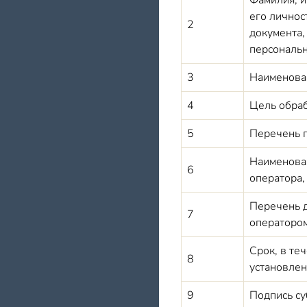
Фамилия, и
его личнос
2
документа,
персональн
3
Наименован
4
Цель обра
5
Перечень п
Наименован
6
оператора,
Перечень д
7
оператором
Срок, в те
8
установле
9
Подпись су