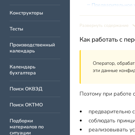
Предварительное 
Конструкторы
Принципы обработ
Условия обработк
Развернуть содержание
Тесты
Как получить «обы
Как работать с п
Как получить «спе
Производственный
календарь
Какие обязанности опе
Какие обязанности опе
Оператор, обрабат
Календарь
эти данные конфид
Что оператор должен д
бухгалтера
Какие еще меры о
Поиск ОКВЭД
Как обеспечить гражда
Поэтому при работе с
Как оператор взаимоде
Поиск ОКТМО
Какая ответственность
предварительно с
Административный
соблюдать принци
Подборки
материалов по
реализовывать ус
Возмещение убытк
ситуации