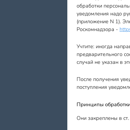
обработки персональ
уведомления надо ру
(приложение N 1). Э
Роскомнадзора -
http
Учтите: иногда напра
предварительного соо
случай не указан в э
После получения увед
поступления уведомл
Принципы обработк
Они закреплены в ст.