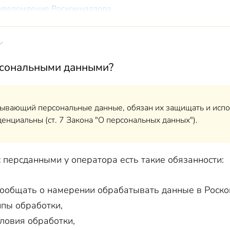
уведомление Роскомнадзора
ки ПД
и ПД
чное» согласие на обработку ПД
ерсональными данными?
циальное» согласие на распространение ПД
ратор выполняет, собирая ПД?
ратор выполняет в процессе работы с ПД?
ывающий персональные данные, обязан их защищать и испол
енциальны (ст. 7 Закона "О персональных данных").
елать для защиты персональных данных?
ператор предпринимает?
нину доступ к его данным?
 персданными у оператора есть такие обязанности:
йствует с Роскомнадзором?
 существует за нарушение правил работы с ПД?
ообщать о намерении обрабатывать данные в Роском
 штраф за персональные данные
пы обработки,
ловия обработки,
ов и морального вреда из-за разглашения персональных 