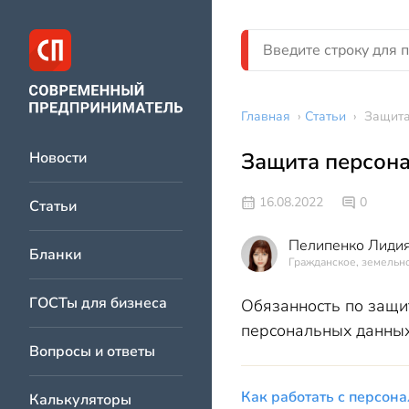
Главная
›
Статьи
›
Защита
Защита персон
Новости
16.08.2022
0
Статьи
Пелипенко Лидия
Бланки
Гражданское, земельно
ГОСТы для бизнеса
Обязанность по защи
персональных данных
Вопросы и ответы
Как работать с персон
Калькуляторы