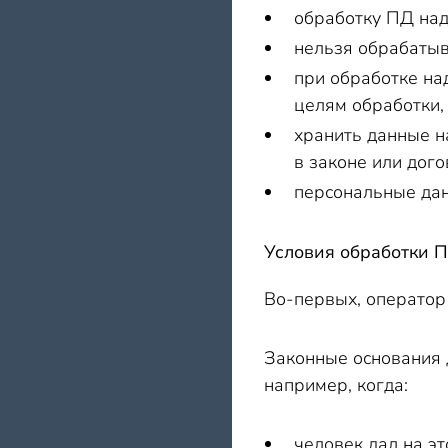
обработку ПД над
нельзя обрабатыв
при обработке над
целям обработки,
хранить данные н
в законе или дог
персональные дан
Условия обработки 
Во-первых, оператор 
Законные основания д
например, когда:
человек дал на эт