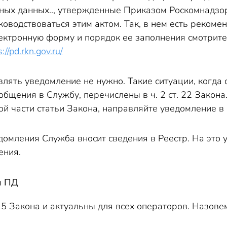
ных данных.., утвержденные Приказом Роскомнадзор
ководствоваться этим актом. Так, в нем есть реко
лектронную форму и порядок ее заполнения смотрит
s://pd.rkn.gov.ru/
влять уведомление не нужно. Такие ситуации, когд
бщения в Службу, перечислены в ч. 2 ст. 22 Закона
той части статьи Закона, направляйте уведомление в
омления Служба вносит сведения в Реестр. На это у 
ения.
и ПД
 5 Закона и актуальны для всех операторов. Назове