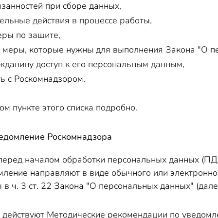
язанностей при сборе данных,
етственность сотрудника, разгласившего персональные д
ельные действия в процессе работы,
венность за нарушения в сфере персональных данных
ры по защите,
ие необязательно?
 меры, которые нужны для выполнения Закона "О п
жданину доступ к его персональным данным,
ора
ь с Роскомнадзором.
айн
ные в государственных реестрах
м пункте этого списка подробно.
ры
кто не вправе запрашивать
едомление Роскомнадзора
ужбы
перед началом обработки персональных данных (ПД)
 службы
мление направляют в виде обычного или электронног
ос
в ч. 3 ст. 22 Закона "О персональных данных" (далее
как используют судебные приставы?
ональных данных
 действуют Методические рекомендации по уведомл