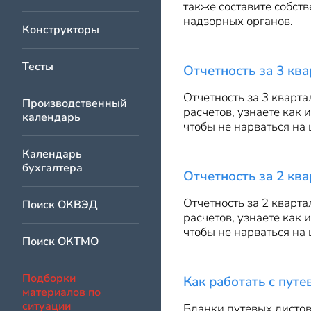
также составите собст
надзорных органов.
Конструкторы
Тесты
Отчетность за 3 ква
Отчетность за 3 кварт
Производственный
расчетов, узнаете как 
календарь
чтобы не нарваться на
Календарь
бухгалтера
Отчетность за 2 ква
Отчетность за 2 кварт
Поиск ОКВЭД
расчетов, узнаете как 
чтобы не нарваться на
Поиск ОКТМО
Подборки
Как работать с пут
материалов по
ситуации
Бланки путевых листов