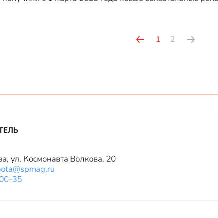
1
2
ва, ул. Космонавта Волкова, 20
bota@spmag.ru
-00-35