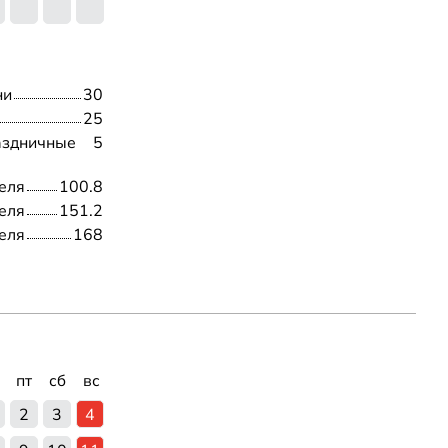
0
ни
30
25
аздничные
5
еля
100.8
еля
151.2
еля
168
пт
сб
вс
2
3
4