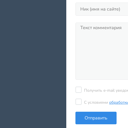
Получить e-mail уведо
С условиями
обработк
Отправить