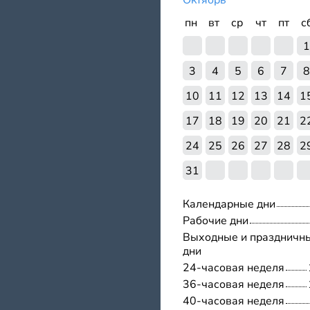
Октябрь
пн
вт
ср
чт
пт
с
1
3
4
5
6
7
8
10
11
12
13
14
1
17
18
19
20
21
2
24
25
26
27
28
2
31
Календарные дни
Рабочие дни
Выходные и праздничн
дни
24-часовая неделя
36-часовая неделя
40-часовая неделя