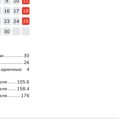
9
10
11
5
16
17
18
2
23
24
25
9
30
ни
30
26
аздничные
4
еля
105.6
еля
158.4
еля
176