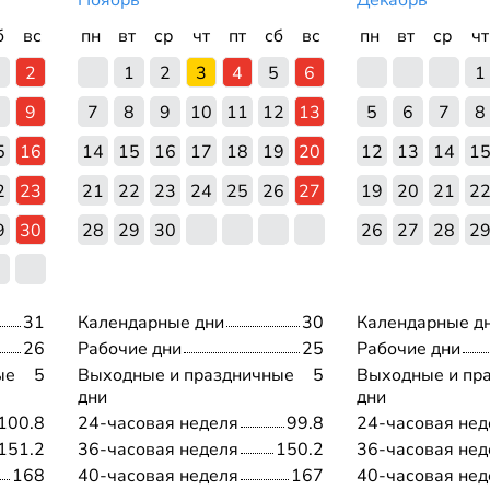
Ноябрь
Декабрь
б
вс
пн
вт
ср
чт
пт
сб
вс
пн
вт
ср
чт
2
1
2
3
4
5
6
1
9
7
8
9
10
11
12
13
5
6
7
8
5
16
14
15
16
17
18
19
20
12
13
14
1
2
23
21
22
23
24
25
26
27
19
20
21
2
9
30
28
29
30
26
27
28
2
31
Календарные дни
30
Календарные д
26
Рабочие дни
25
Рабочие дни
ые
5
Выходные и праздничные
5
Выходные и пр
дни
дни
100.8
24-часовая неделя
99.8
24-часовая нед
151.2
36-часовая неделя
150.2
36-часовая нед
168
40-часовая неделя
167
40-часовая нед