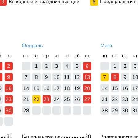
Выходные и праздничные дни
Предпраздничн
3
6
Февраль
Март
б
вс
пн
вт
ср
чт
пт
сб
вс
пн
вт
ср
чт
2
1
2
3
4
5
6
1
2
3
9
7
8
9
10
11
12
13
7
8
9
1
5
16
14
15
16
17
18
19
20
14
15
16
1
2
23
21
22
23
24
25
26
27
21
22
23
2
9
30
28
28
29
30
3
31
Календарные дни
28
Календарные д