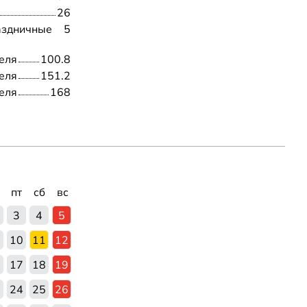
26
аздничные
5
еля
100.8
еля
151.2
еля
168
пт
сб
вс
3
4
5
10
11
12
6
17
18
19
3
24
25
26