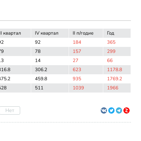
III квартал
IV квартал
II п/годие
Год
92
92
184
365
79
78
157
299
13
14
27
66
316.8
306.2
623
1178.8
475.2
459.8
935
1769.2
528
511
1039
1966
Нет