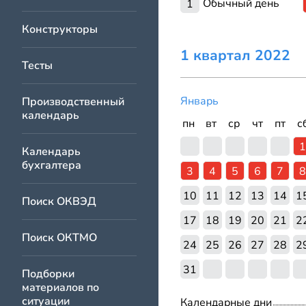
Обычный день
1
Конструкторы
1 квартал 2022
Тесты
Январь
Производственный
календарь
пн
вт
ср
чт
пт
с
1
Календарь
бухгалтера
3
4
5
6
7
8
10
11
12
13
14
1
Поиск ОКВЭД
17
18
19
20
21
2
Поиск ОКТМО
24
25
26
27
28
2
31
Подборки
материалов по
ситуации
Календарные дни