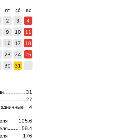
пт
сб
вс
2
3
4
9
10
11
5
16
17
18
2
23
24
25
9
30
31
ни
31
27
аздничные
4
еля
105.6
еля
158.4
еля
176