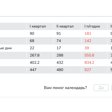
I квартал
II квартал
I п/годие
90
91
181
68
74
142
ые дни
22
17
39
267.8
288
555.8
402.2
432
834.2
447
480
927
Да
Вам помог календарь?