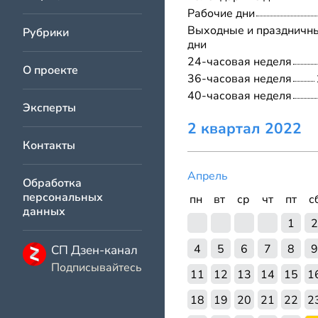
Рабочие дни
Выходные и праздничн
Рубрики
дни
24-часовая неделя
О проекте
36-часовая неделя
40-часовая неделя
Эксперты
2 квартал 2022
Контакты
Апрель
Обработка
персональных
пн
вт
ср
чт
пт
с
данных
1
2
4
5
6
7
8
9
СП Дзен-канал
Подписывайтесь
11
12
13
14
15
1
18
19
20
21
22
2