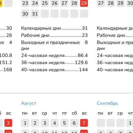
0
23
24
25
26
27
28
29
27
28
29
3
30
31
30
Календарные дни
31
Календарные д
26
Рабочие дни
23
Рабочие дни
ые
4
Выходные и праздничные
8
Выходные и пр
дни
дни
100.8
24-часовая неделя
86.4
24-часовая нед
151.2
36-часовая неделя
129.6
36-часовая нед
168
40-часовая неделя
144
40-часовая нед
Август
Сентябрь
б
вс
пн
вт
ср
чт
пт
сб
вс
пн
вт
ср
чт
3
1
2
3
4
5
6
7
1