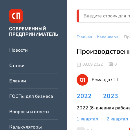
Главная
›
Календари
›
Пр
Производственн
Новости
09.09.2022
0
Статьи
Команда СП
Бланки
2022
2023
ГОСТы для бизнеса
2022 (6-дневная рабоча
Вопросы и ответы
1 квартал
2 квартал
Калькуляторы