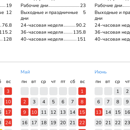
19
Рабочие дни
23
Рабочие дни
ые
12
Выходные и праздничные
5
Выходные и пр
дни
дни
76.8
24-часовая неделя
90.2
24-часовая нед
115.2
36-часовая неделя
135.8
36-часовая нед
128
40-часовая неделя
151
40-часовая нед
Май
Июнь
б
вс
пн
вт
ср
чт
пт
сб
вс
пн
вт
ср
чт
3
1
1
2
10
2
3
4
5
6
7
8
6
7
8
9
6
17
9
10
11
12
13
14
15
13
14
15
1
3
24
16
17
18
19
20
21
22
20
21
22
2