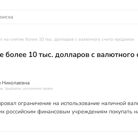
т на снятие более 10 тыс. долларов с валютного счета продлили
е более 10 тыс. долларов с валютного
 Николаевна
е, трудовое, уголовное право
ровал ограничение на использование наличной вал
их российским финансовым учреждениям покупать н