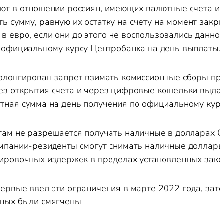
ют в отношении россиян, имеющих валютные счета ил
ь сумму, равную их остатку на счету на момент закры
в евро, если они до этого не воспользовались дан
о официальному курсу Центробанка на день выплаты
олонгирован запрет взимать комиссионные сборы пр
ез открытия счета и через цифровые кошельки выда
етная сумма на день получения по официальному кур
м не разрешается получать наличные в долларах С
компании-резиденты смогут снимать наличные долла
ировочных издержек в пределах установленных зак
рвые ввел эти ограничения в марте 2022 года, зат
чных были смягчены.