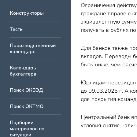
Ограничения действу
Конструкторы
граждане вправе снят
эквивалентную сумму 
Тесты
получать в рублях п
Производственный
Для банков также пр
календарь
вкладов. Переводы б
быть ниже, чем расч
Календарь
бухгалтера
Юрлицам-нерезидента
Поиск ОКВЭД
до 09.03.2025 г. А 
для покрытия команд
Поиск ОКТМО
Центральный банк впе
Подборки
условия снятия нали
материалов по
ситуации