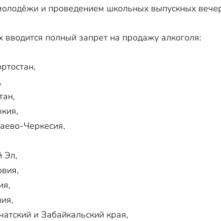
молодёжи и проведением школьных выпускных вече
х вводится полный запрет на продажу алкоголя:
ртостан,
,
тан,
кия,
аево-Черкесия,
 Эл,
вия,
ия,
ия,
чатский и Забайкальский края,