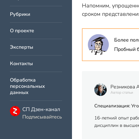
Напомним, упрощенно
сроком представления
Рубрики
О проекте
Более пол
Эксперты
Пробный б
Контакты
Обработка
персональных
Резникова 
данных
Автор статьи
Специализация: Уго
СП Дзен-канал
Подписывайтесь
16-летний опыт раб
дисциплин в высшем