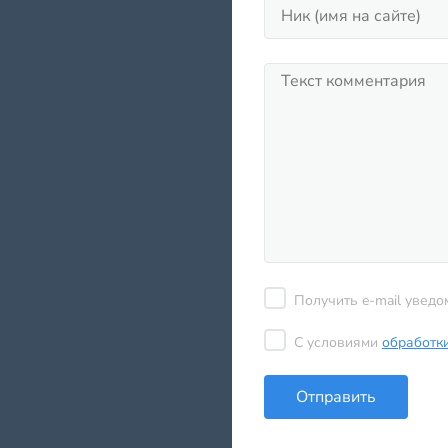
Получить e-mail уведо
С условиями
обработк
Отправить