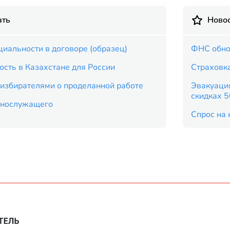
ать
Новос
иальности в договоре (образец)
ФНС обно
ость в Казахстане для России
Страховка
 избирателями о проделанной работе
Эвакуация
скидках 
еннослужащего
Спрос на 