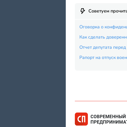
Советуем прочит
Оговорка о конфиденц
Как сделать доверенн
Отчет депутата перед
Рапорт на отпуск во