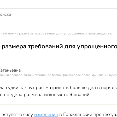
чен лимит размера требований для упрощенного производства
 размера требований для упрощенного
Евгеньевна
овный процесс, административное право, финансовое право, финансы и буху
да судьи начнут рассматривать больше дел в порядк
о предела размера исковых требований.
 вступят в силу
изменения
в Гражданский процессуа