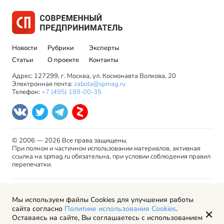
Новости
Рубрики
Эксперты
Статьи
О проекте
Контакты
Адрес: 127299, г. Москва, ул. Космонавта Волкова, 20
Электронная почта:
zabota@spmag.ru
Телефон:
+7 (495) 189-00-35
© 2006 — 2026 Все права защищены.
При полном и частичном использовании материалов, активная
ссылка на spmag.ru обязательна, при условии соблюдения правил
перепечатки.
Правила использования материалов сайта и авторские
Мы используем файлы Cookies для улучшения работы
права
сайта согласно
Политике использования Cookies
.
Пользовательское соглашение
Оставаясь на сайте, Вы соглашаетесь с использованием
Политика обработки персональных данных