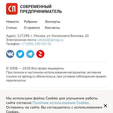
Новости
Рубрики
Эксперты
Статьи
О проекте
Контакты
Адрес: 127299, г. Москва, ул. Космонавта Волкова, 20
Электронная почта:
zabota@spmag.ru
Телефон:
+7 (495) 189-00-35
© 2006 — 2026 Все права защищены.
При полном и частичном использовании материалов, активная
ссылка на spmag.ru обязательна, при условии соблюдения правил
перепечатки.
Правила использования материалов сайта и авторские
Мы используем файлы Cookies для улучшения работы
права
сайта согласно
Политике использования Cookies
.
Пользовательское соглашение
Оставаясь на сайте, Вы соглашаетесь с использованием
Политика обработки персональных данных
Cookies..
Рекламодателям