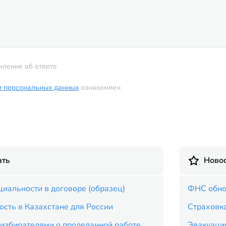
мление об ответе
и персональных данных
ознакомлен
ать
Новос
иальности в договоре (образец)
ФНС обно
ость в Казахстане для России
Страховка
 избирателями о проделанной работе
Эвакуация