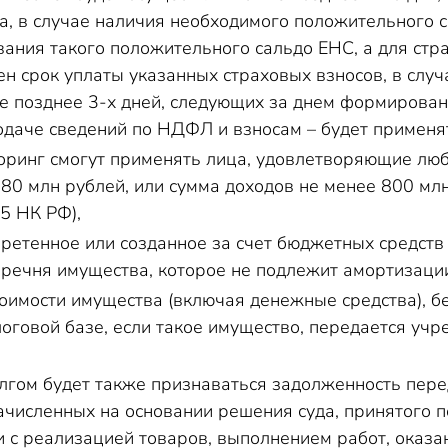
а, в случае наличия необходимого положительного с
ания такого положительного сальдо ЕНС, а для страх
ен срок уплаты указанных страховых взносов, в слу
не позднее 3-х дней, следующих за днем формирован
даче сведений по НДФЛ и взносам – будет применят
ринг смогут применять лица, удовлетворяющие любо
 80 млн рублей, или сумма доходов не менее 800 млн
05 НК РФ),
ретенное или созданное за счет бюджетных средств
еречня имущества, которое не подлежит амортизации 
тоимости имущества (включая денежные средства), 
оговой базе, если такое имущество, передается учре
гом будет также признаваться задолженность пере
начисленных на основании решения суда, принятого 
и с реализацией товаров, выполнением работ, оказан