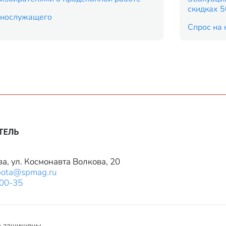
скидках 
еннослужащего
Спрос на 
ва, ул. Космонавта Волкова, 20
bota@spmag.ru
-00-35
а защищены.