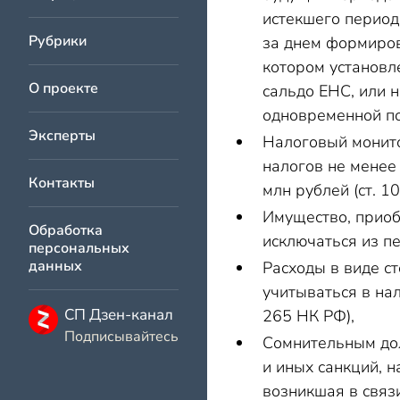
истекшего период
Рубрики
за днем формиров
котором установл
О проекте
сальдо ЕНС, или 
одновременной по
Эксперты
Налоговый монито
налогов не менее
Контакты
млн рублей (ст. 1
Имущество, приоб
Обработка
исключаться из п
персональных
данных
Расходы в виде с
учитываться в нал
СП Дзен-канал
265 НК РФ),
Подписывайтесь
Сомнительным дол
и иных санкций, 
возникшая в связ