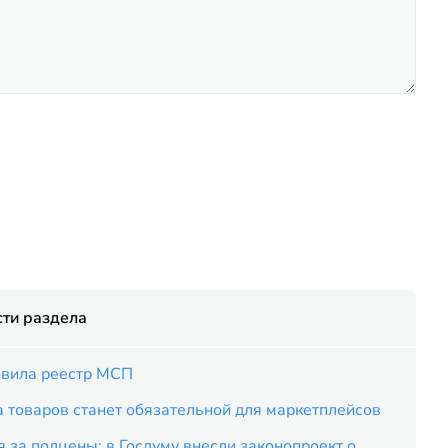
ти раздела
вила реестр МСП
 товаров станет обязательной для маркетплейсов
 за полцены: в Госдуму внесли законопроект о