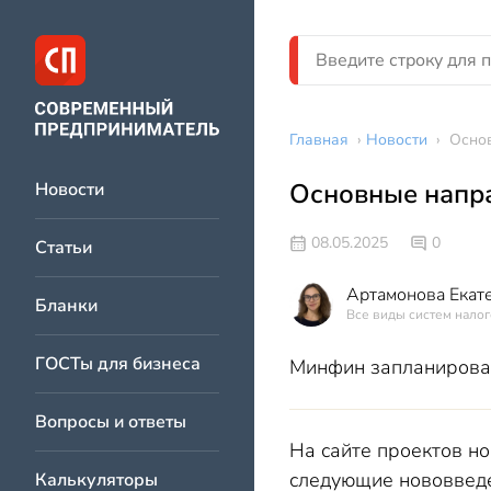
Главная
›
Новости
›
Основ
Основные напра
Новости
08.05.2025
0
Статьи
Артамонова Екат
Бланки
Все виды систем налог
ГОСТы для бизнеса
Минфин запланирова
Вопросы и ответы
На сайте проектов н
следующие нововвед
Калькуляторы