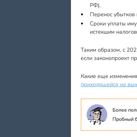
РФ),
Перенос убытков 
Сроки уплаты иму
истекшим налого
Таким образом, с 202
если законопроект п
Какие еще изменения
приходящейся на вых
Более пол
Пробный б