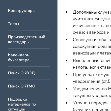
Конструкторы
Дополнены случаи
учитываться сум
Тесты
исчисленных налог
суммой взносов и
Производственный
Совокупная обяза
календарь
совокупная обяза
авансовым платеж
Календарь
бухгалтера
Выявленные ошибк
налога, если став
Поиск ОКВЭД
При уплате имуще
уведомления (ст.5
Поиск ОКТМО
Уведомления по Н
текущем уведомле
Подборки
Уточнен порядок 
материалов по
ситуации
будущих периодов