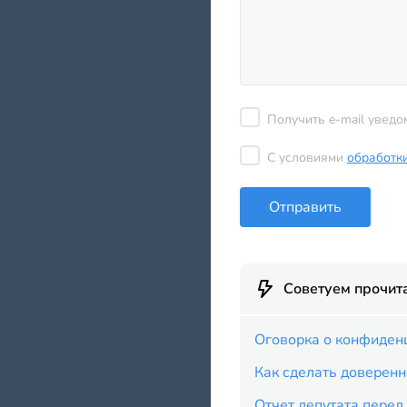
Получить e-mail уведо
С условиями
обработк
Отправить
Советуем прочит
Оговорка о конфиденц
Как сделать доверенн
Отчет депутата перед