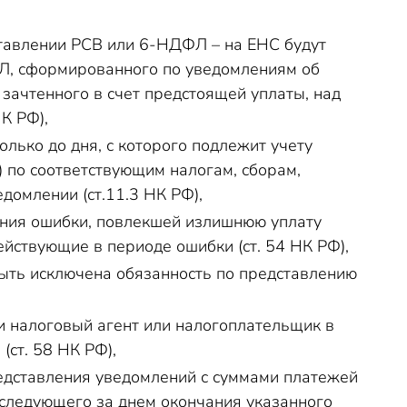
ставлении РСВ или 6-НДФЛ – на ЕНС будут
Л, сформированного по уведомлениям об
 зачтенного в счет предстоящей уплаты, над
К РФ),
лько до дня, с которого подлежит учету
) по соответствующим налогам, сборам,
домлении (ст.11.3 НК РФ),
ения ошибки, повлекшей излишнюю уплату
ействующие в периоде ошибки (ст. 54 НК РФ),
ыть исключена обязанность по представлению
и налоговый агент или налогоплательщик в
ст. 58 НК РФ),
едставления уведомлений с суммами платежей
, следующего за днем окончания указанного