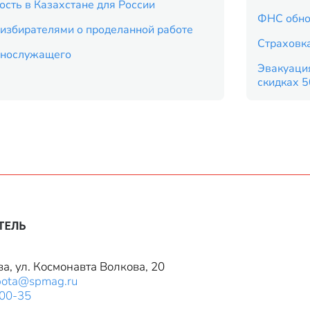
ость в Казахстане для России
ФНС обно
 избирателями о проделанной работе
Страховка
еннослужащего
Эвакуация
скидках 
ва, ул. Космонавта Волкова, 20
bota@spmag.ru
-00-35