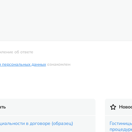
мление об ответе
и персональных данных
ознакомлен
ать
Новос
иальности в договоре (образец)
Гостиницы
процедур