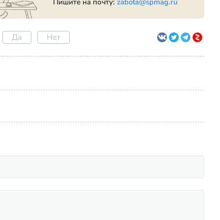
Пишите на почту:
zabota@spmag.ru
Да
Нет