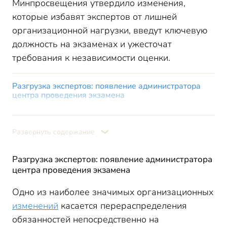
Минпросвещения утвердило изменения,
которые избавят экспертов от лишней
организационной нагрузки, введут ключевую
должность на экзаменах и ужесточат
требования к независимости оценки.
Разгрузка экспертов: появление администратора
центра проведения экзамена
Централизация управления: единая ГЭК на уровне
региона
Развернуть содержание
Строгие правила независимости для экспертных
групп
Прощай КОД, здравствуй КИМ: обновление
Разгрузка экспертов: появление администратора
терминологии и материалов
центра проведения экзамена
Расширение льгот для победителей и призеров
Одно из наиболее значимых организационных
чемпионатов
изменений
касается перераспределения
Единый график и координация на региональном
уровне
обязанностей непосредственно на