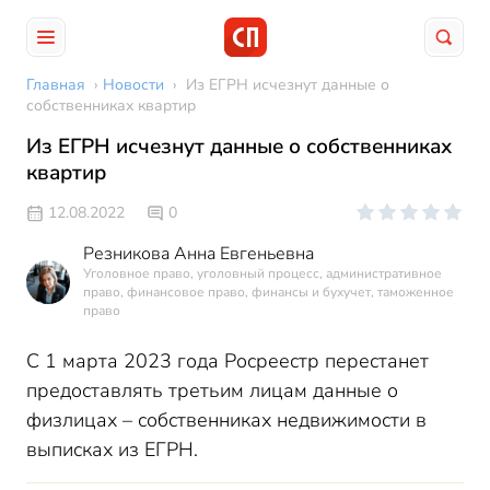
Главная
›
Новости
›
Из ЕГРН исчезнут данные о
собственниках квартир
Из ЕГРН исчезнут данные о собственниках
квартир
12.08.2022
0
Резникова Анна Евгеньевна
Уголовное право, уголовный процесс, административное
право, финансовое право, финансы и бухучет, таможенное
право
С 1 марта 2023 года Росреестр перестанет
предоставлять третьим лицам данные о
физлицах – собственниках недвижимости в
выписках из ЕГРН.