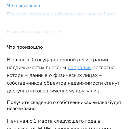
Что произошло
Получить сведения о собственниках жилья будет
невозможно
Как дать согласие на предоставление информации
Развернуть содержание
Если собственник не даст согласия
Риэлторы предполагают всплеск мошенничеств с
Что произошло
недвижимостью
В закон «О государственной регистрации
недвижимости» внесены
поправки
, согласно
которым данные о физических лицах –
собственников объектов недвижимости станут
доступными ограниченному кругу лиц.
Получить сведения о собственниках жилья будет
невозможно
Начиная с 1 марта следующего года в
выписках из ЕГРН, запрошенных третьими