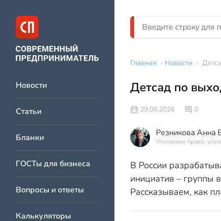
Главная
›
Новости
›
Детса
Детсад по выхо
Новости
29.06.2026
0
Статьи
Резникова Анна 
Бланки
Уголовное право, угол
ГОСТы для бизнеса
В России разрабатыв
инициатив – группы в
Вопросы и ответы
Рассказываем, как п
Калькуляторы