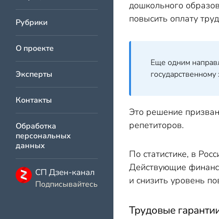
дошкольного образов
повысить оплату тру
Рубрики
О проекте
Еще одним направ
Эксперты
государственному 
Контакты
Это решение призван
репетиторов.
Обработка
персональных
данных
По статистике, в Ро
Действующие финансо
СП Дзен-канал
и снизить уровень по
Подписывайтесь
Трудовые гаранти