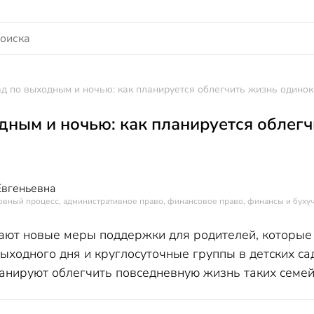
д по выходным и ночью: как планируется облегчить жизнь одино
дным и ночью: как планируется облег
Евгеньевна
овный процесс, административное право, финансовое право, финансы и буху
ают новые меры поддержки для родителей, которые 
ыходного дня и круглосуточные группы в детских сад
ланируют облегчить повседневную жизнь таких семей