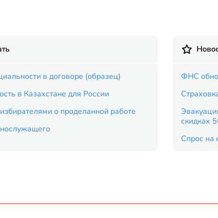
ать
Новос
иальности в договоре (образец)
ФНС обно
ость в Казахстане для России
Страховка
 избирателями о проделанной работе
Эвакуация
скидках 
еннослужащего
Спрос на 