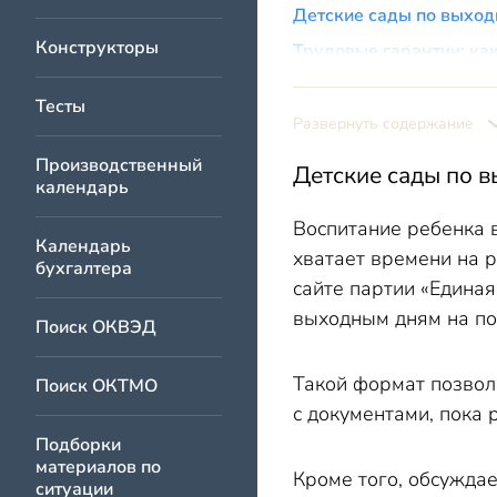
Детские сады по выход
Конструкторы
Трудовые гарантии: ка
Тесты
Развернуть содержание
Производственный
Детские сады по 
календарь
Воспитание ребенка в
Календарь
хватает времени на 
бухгалтера
сайте партии «Единая
выходным дням на по
Поиск ОКВЭД
Такой формат позвол
Поиск ОКТМО
с документами, пока 
Подборки
материалов по
Кроме того, обсужда
ситуации