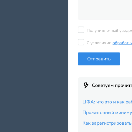
Получить e-mail уведо
С условиями
обработк
Отправить
Советуем прочит
ЦФА: что это и как р
Прожиточный минимум
Как зарегистрировать