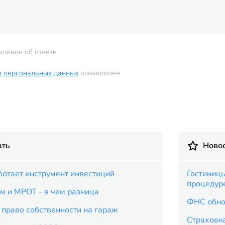
мление об ответе
и персональных данных
ознакомлен
ать
Новос
аботает инструмент инвестиций
Гостиницы
процедур
 и МРОТ - в чем разница
ФНС обно
 право собственности на гараж
Страховка