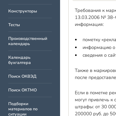
Требования к марк
Конструкторы
13.03.2006 № 38-
информация:
Тесты
Производственный
пометку «рекла
календарь
информацию о 
сведения о са
Календарь
бухгалтера
Также в маркировк
Поиск ОКВЭД
после предоставл
Поиск ОКТМО
Если в пометке ре
могут привлечь к 
Подборки
штрафы: от 30 000
материалов по
200000 руб. до 50
ситуации