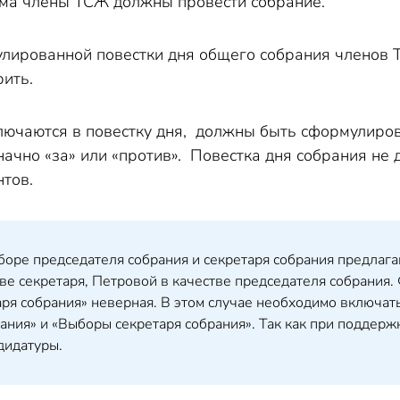
ма члены ТСЖ должны провести собрание.
лированной повестки дня общего собрания членов 
рить.
лючаются в повестку дня, должны быть сформулиров
начно «за» или «против». Повестка дня собрания не
тов.
оре председателя собрания и секретаря собрания предлаг
ве секретаря, Петровой в качестве председателя собрания
аря собрания» неверная. В этом случае необходимо включат
ания» и «Выборы секретаря собрания». Так как при подде
дидатуры.