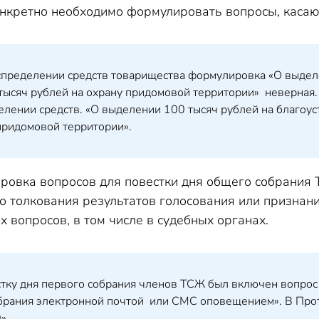
онкретно необходимо формулировать вопросы, касаю
спределении средств товарищества формулировка «О выделе
тысяч рублей на охрану придомовой территории» неверная.
елении средств. «О выделении 100 тысяч рублей на благоу
придомовой территории».
овка вопросов для повестки дня общего собрания 
о толкования результатов голосования или признан
 вопросов, в том числе в судебных органах.
стку дня первого собрания членов ТСЖ был включен вопро
брания электронной почтой или СМС оповещением». В Прот
».