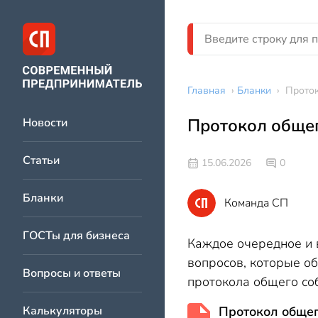
Главная
›
Бланки
›
Прото
Протокол обще
Новости
Статьи
15.06.2026
0
Бланки
Команда СП
ГОСТы для бизнеса
Каждое очередное и 
вопросов, которые о
Вопросы и ответы
протокола общего со
Калькуляторы
Протокол обще