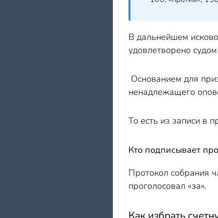
В дальнейшем исково
удовлетворено судом 
Основанием для приз
ненадлежащего опов
То есть из записи в 
Кто подписывает пр
Протокол собрания ч
проголосовал «за».
Как избрать счет