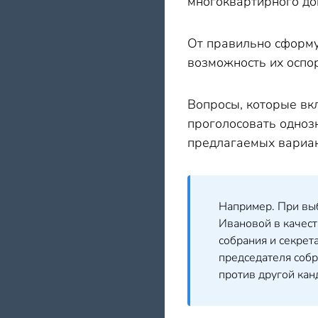
многоквартирного до
От правильно сформу
возможность их оспо
Вопросы, которые вк
проголосовать одноз
предлагаемых вариан
Например. При выб
Ивановой в качест
собрания и секрет
председателя собр
против другой кан