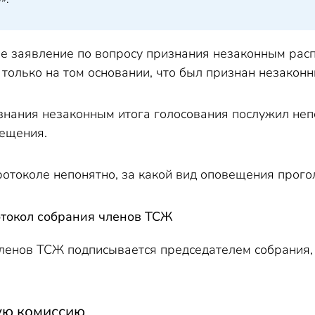
е заявление по вопросу признания незаконным рас
только на том основании, что был признан незакон
нания незаконным итога голосования послужил неп
ещения.
протоколе непонятно, за какой вид оповещения прог
отокол собрания членов ТСЖ
ленов ТСЖ подписывается председателем собрания,
ную комиссию