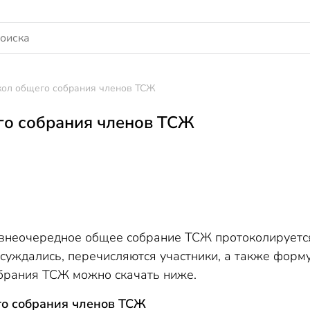
кол общего собрания членов ТСЖ
го собрания членов ТСЖ
внеочередное общее собрание ТСЖ протоколируется
бсуждались, перечисляются участники, а также фор
брания ТСЖ можно скачать ниже.
го собрания членов ТСЖ