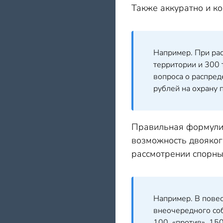
Также аккуратно и к
Например. При ра
территории и 300 
вопроса о распред
рублей на охрану 
Правильная формулир
возможность двояког
рассмотрении спорных
Например. В пове
внеочередного со
100, «против», 150