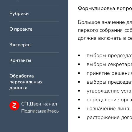
Формулировка вопро
Рубрики
Большое значение дл
О проекте
первого собрания со
должна включать в с
Эксперты
выборы председат
Контакты
выборы секретаря
принятие решения
Обработка
выборы председат
персональных
данных
утверждение уста
определение орга
СП Дзен-канал
назначение лица,
Подписывайтесь
расторжение дого