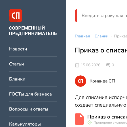
Главная
›
Бланки
›
Приказ
Приказ о списа
Новости
Статьи
15.06.2026
0
Бланки
Команда СП
ГОСТы для бизнеса
Для списания испорч
создает специальную 
Вопросы и ответы
Приказ о списа
Проверено эксперт
Калькуляторы