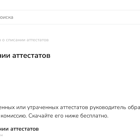
 о списании аттестатов
нии аттестатов
енных или утраченных аттестатов руководитель обр
комиссию. Скачайте его ниже бесплатно.
нии аттестатов
ом