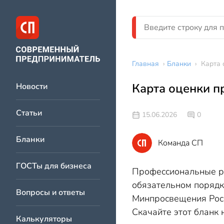
Главная
›
Бланки
›
Карта 
Карта оценки п
Новости
Статьи
15.06.2026
0
Бланки
Команда СП
ГОСТы для бизнеса
Профессиональные ри
обязательном порядк
Вопросы и ответы
Минпросвещения Росс
Скачайте этот бланк 
Калькуляторы