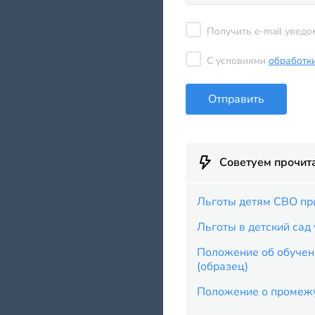
Получить e-mail уведо
С условиями
обработк
Отправить
Советуем прочит
Льготы детям СВО пр
Льготы в детский сад
Положение об обучен
(образец)
Положение о промежу