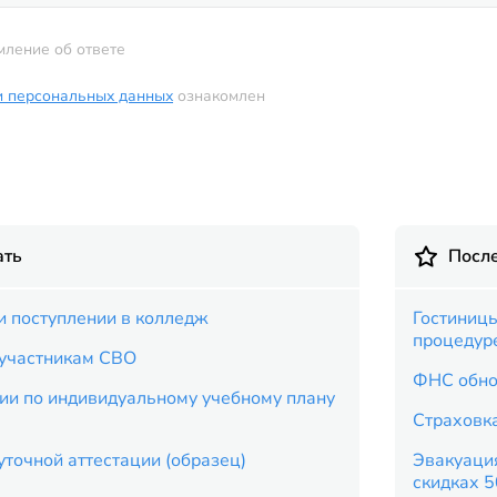
мление об ответе
и персональных данных
ознакомлен
ать
Посл
и поступлении в колледж
Гостиницы
процедур
 участникам СВО
ФНС обно
ии по индивидуальному учебному плану
Страховка
точной аттестации (образец)
Эвакуация
скидках 