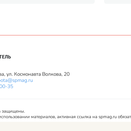
ва, ул. Космонавта Волкова, 20
bota@spmag.ru
-00-35
а защищены.
спользовании материалов, активная ссылка на spmag.ru обяза