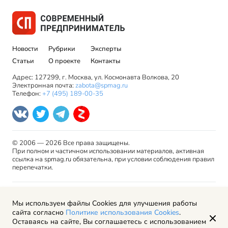
Новости
Рубрики
Эксперты
Статьи
О проекте
Контакты
Адрес: 127299, г. Москва, ул. Космонавта Волкова, 20
Электронная почта:
zabota@spmag.ru
Телефон:
+7 (495) 189-00-35
© 2006 — 2026 Все права защищены.
При полном и частичном использовании материалов, активная
ссылка на spmag.ru обязательна, при условии соблюдения правил
перепечатки.
Правила использования материалов сайта и авторские
Мы используем файлы Cookies для улучшения работы
права
сайта согласно
Политике использования Cookies
.
Пользовательское соглашение
Оставаясь на сайте, Вы соглашаетесь с использованием
Политика обработки персональных данных