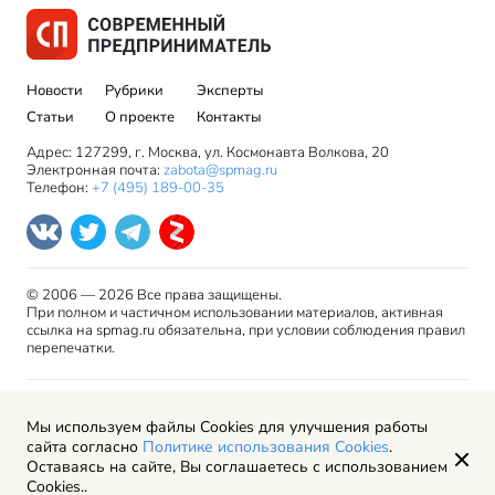
Новости
Рубрики
Эксперты
Статьи
О проекте
Контакты
Адрес: 127299, г. Москва, ул. Космонавта Волкова, 20
Электронная почта:
zabota@spmag.ru
Телефон:
+7 (495) 189-00-35
© 2006 — 2026 Все права защищены.
При полном и частичном использовании материалов, активная
ссылка на spmag.ru обязательна, при условии соблюдения правил
перепечатки.
Правила использования материалов сайта и авторские
Мы используем файлы Cookies для улучшения работы
права
сайта согласно
Политике использования Cookies
.
Пользовательское соглашение
Оставаясь на сайте, Вы соглашаетесь с использованием
Политика обработки персональных данных
Cookies..
Рекламодателям