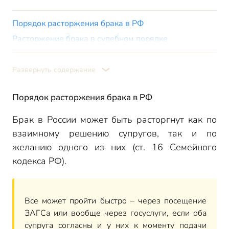
Порядок расторжения брака в РФ
Расторжение брака в судебном порядке
Порядок расторжения брака в суде
В какой суд подавать иск о разводе
Развернуть содержание
Госпошлина при расторжении брака в судебном порядке
Порядок расторжения брака в РФ
Порядок расторжения брака в суде
Расторжение брака в одностороннем порядке без детей
Брак в России может быть расторгнут как по
или с детьми
взаимному решению супругов, так и по
Что напишет суд в решении о разводе
желанию одного из них (ст. 16 Семейного
С какого момента брак считается прекращенным
кодекса РФ).
Порядок расторжения брака в ЗАГСе
Расторжение брака через ЗАГС в одностороннем
порядке
Все может пройти быстро – через посещение
Как развестись через госуслуги
ЗАГСа или вообще через госуслуги, если оба
супруга согласны и у них к моменту подачи