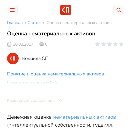
Главная
›
Статьи
›
Оценка нематериальных активов
Оценка нематериальных активов
30.03.2017
0
Команда СП
Понятие и оценка нематериальных активов
Принятие к учету НМА
Фактическими издержками при первоначальной оценке
стоимости купленных нематериальных активов
Развернуть содержание
признаются:
Переоценка НМА
Денежная оценка
нематериальных активов
(интеллектуальной собственности, гудвилл,