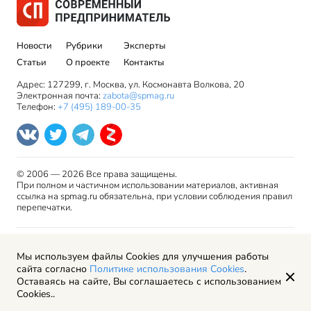
Новости
Рубрики
Эксперты
Статьи
О проекте
Контакты
Адрес: 127299, г. Москва, ул. Космонавта Волкова, 20
Электронная почта:
zabota@spmag.ru
Телефон:
+7 (495) 189-00-35
© 2006 — 2026 Все права защищены.
При полном и частичном использовании материалов, активная
ссылка на spmag.ru обязательна, при условии соблюдения правил
перепечатки.
Правила использования материалов сайта и авторские
Мы используем файлы Cookies для улучшения работы
права
сайта согласно
Политике использования Cookies
.
Пользовательское соглашение
Оставаясь на сайте, Вы соглашаетесь с использованием
Политика обработки персональных данных
Cookies..
Рекламодателям