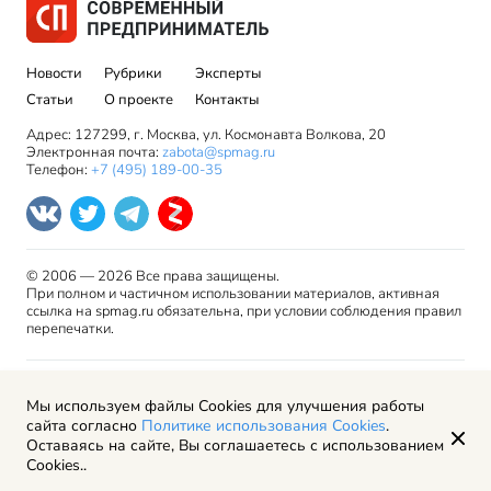
Новости
Рубрики
Эксперты
Статьи
О проекте
Контакты
Адрес: 127299, г. Москва, ул. Космонавта Волкова, 20
Электронная почта:
zabota@spmag.ru
Телефон:
+7 (495) 189-00-35
© 2006 — 2026 Все права защищены.
При полном и частичном использовании материалов, активная
ссылка на spmag.ru обязательна, при условии соблюдения правил
перепечатки.
Правила использования материалов сайта и авторские
Мы используем файлы Cookies для улучшения работы
права
сайта согласно
Политике использования Cookies
.
Пользовательское соглашение
Оставаясь на сайте, Вы соглашаетесь с использованием
Политика обработки персональных данных
Cookies..
Рекламодателям