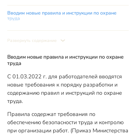
Вводим новые правила и инструкции по охране
труда
Информируем работников о сфере охраны труда
письменно
Развернуть содержание
Заказываем экспертизу условий труда для СОУТ
Учитываем запрет на труд в опасных условиях
Вводим новые правила и инструкции по охране
Проверяем рабочие места на соответствие
труда
обновленным требованиям охраны труда
Проходим обучение пожарной безопасности
С 01.03.2022 г. для работодателей вводятся
новые требования к порядку разработки и
содержанию правил и инструкций по охране
труда.
Правила содержат требования по
обеспечению безопасности труда и контролю
при организации работ. (Приказ Министерства