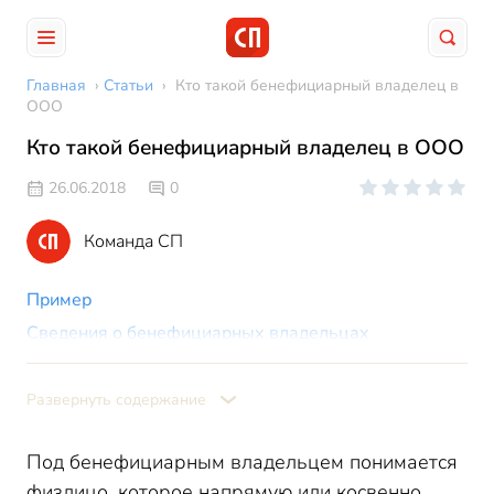
Главная
›
Статьи
›
Кто такой бенефициарный владелец в
ООО
Кто такой бенефициарный владелец в ООО
26.06.2018
0
Команда СП
Пример
Сведения о бенефициарных владельцах
Данные о бенефициарных владельцах в годовой
отчетности
Развернуть содержание
Под бенефициарным владельцем понимается
физлицо, которое напрямую или косвенно