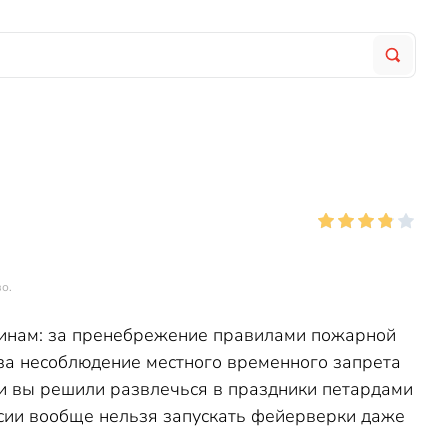
о.
инам: за пренебрежение правилами пожарной
 за несоблюдение местного временного запрета
сли вы решили развлечься в праздники петардами
ссии вообще нельзя запускать фейерверки даже