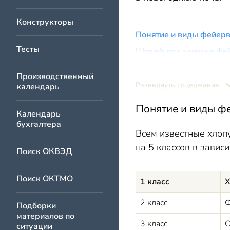
Конструкторы
Понятие и виды фейер
Тесты
Штраф при запуске фе
Где можно запуска
Производственный
Кому можно запуск
Развернуть содержание
календарь
Когда нельзя запу
Понятие и виды ф
Календарь
Размер штрафа за нару
бухгалтера
Штраф за фейерверки 
Всем известные хлоп
на 5 классов в завис
Штраф за запуск 
Поиск ОКВЭД
Штраф за запуск ф
Поиск ОКТМО
Штраф за запуск ф
1 класс
Х
Штраф за запуск ф
2 класс
Ф
Подборки
Штраф за запуск ф
материалов по
3 класс
С
ситуации