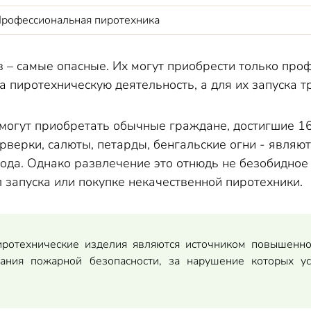
ейерверков в Новгородской области.
рофессиональная пиротехника
 пограничных регионах в связи с СВО
 Крыму
в – самые опасные. Их могут приобрести только пр
других пограничных регионах.
 пиротехническую деятельность, а для их запуска т
могут приобретать обычные граждане, достигшие 16
верки, салюты, петарды, бенгальские огни - являю
года. Однако развлечение это отнюдь не безобидное
 запуска или покупке некачественной пиротехники.
иротехнические изделия являются источником повышенно
вания пожарной безопасности, за нарушение которых ус