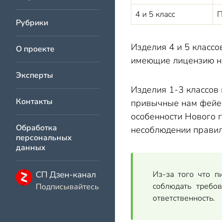
Штраф за запуск ф
4 и 5 класс
П
Штраф за фейерверки в
Рубрики
Штраф за салют в
Изделия 4 и 5 классо
Штраф за салют в 
О проекте
имеющие лицензию на
Эксперты
Изделия 1-3 классов 
Контакты
привычные нам фейер
особенности Нового 
Обработка
несоблюдении правил
персональных
данных
СП Дзен-канал
Из-за того что п
соблюдать требо
Подписывайтесь
ответственность.