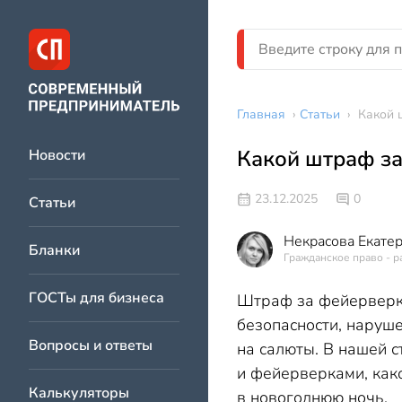
Главная
›
Статьи
›
Какой 
Какой штраф за
Новости
23.12.2025
0
Статьи
Некрасова Екате
Бланки
Гражданское право - р
ГОСТы для бизнеса
Штраф за фейерверк
безопасности, наруш
Вопросы и ответы
на салюты. В нашей с
и фейерверками, как
Калькуляторы
в новогоднюю ночь.