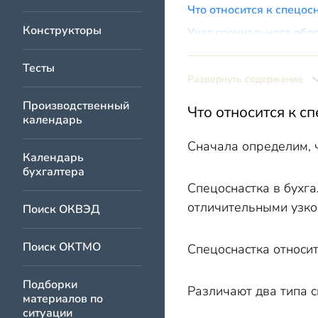
Что относится к спецос
Конструкторы
Учет специального обо
Учет специального обо
Тесты
Учет специальных инст
Развернуть содержание
Учет специальных инст
Производственный
Что относится к с
календарь
Сначала определим, ч
Календарь
бухгалтера
Спецоснастка в бухг
отличительными узко
Поиск ОКВЭД
Поиск ОКТМО
Спецоснастка относи
Подборки
Различают два типа с
материалов по
ситуации