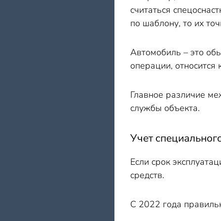
считаться спецоснаст
по шаблону, то их точ
А
втомобиль
–
это обы
операции, относится 
Главное
раз
личие ме
службы объекта.
Учет специального
Если срок эксплуатац
средств.
С 2022 года правильн