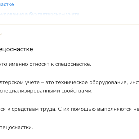
настке
рудования в бухгалтерском учете
рудования в 1С
рументов и приспособлений в бухгалтерском учете
рументов и приспособлений в 1С
пецоснастке
то именно относят к спецоснастке.
алтерском учете
–
это техническое оборудование, ин
специализированными свойствами.
тся к средствам труда. С их помощью выполняются н
пецоснастки.