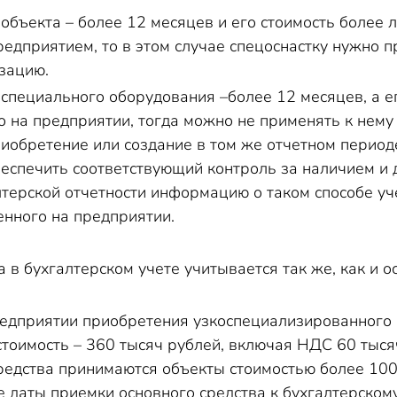
 объекта
–
более 12 месяцев и его стоимость более 
едприятием, то в этом случае спецоснастку нужно пр
изацию
.
 специального оборудования
–
более 12 месяцев, а е
о на предприятии, тогда можно не применять к нему
риобретение или создание в том же отчетном период
еспечить соответствующий контроль за наличием и 
лтерской отчетности информацию о таком способе уч
енного на предприятии.
 в бухгалтерском учете учитывается так
же, как
и
о
редприятии приобретения узкоспециализированного 
 стоимость
–
360 тысяч рублей, включая НДС 60 тыся
редства принимаются объекты стоимостью более 100 
е даты приемки основного средства к бухгалтерском