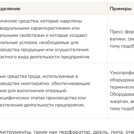
еделение
Примеры
ические средства, которые наделены
видуальными характеристиками или
Пресс-фор
альными свойствами и которые создают
валики, св
иальные условия, необходимые для
тому подо
зводства продукции или осуществления
ретного вида деятельности предприятия.
Узкопроф
ые средства труда, используемые в
оборудован
зводстве многократно, обеспечивающие
термическ
вия для выполнения
операций
Оборудова
пецифических этап
ах
производства или
энергии, 
ествления деятельности предприятия.
тому подо
струменты, такие как перфоратор, дрель, пила, отве