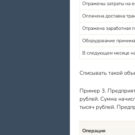
Отражены затраты на е
Оплачена доставка тра
Отражена заработная п
Оборудование принимае
В следую
щем
месяце н
Списывать такой объе
Пример 3. Предприят
рублей. Сумма начис
тысяч рублей. Предп
Операция