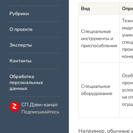
Вид
Опр
Рубрики
Техн
инди
О проекте
Специальные
уник
инструменты и
спец
Эксперты
приспособления
прои
конк
Контакты
Особ
Обработка
персональных
прои
Специальное
данных
усло
оборудование
на
с
осущ
СП Дзен-канал
Подписывайтесь
Например, обычные ин