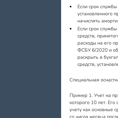
Е
сли срок службы
установленного пр
начислять аморт
Е
сли срок службы
средств, принятог
расходы на его п
ФСБУ 6/2020 и об
раскрыть в бухга
средств, установл
Специальная оснастка
Пример 1. Учет на п
которого 10 лет. Его
учету как основные с
го числа месяца посл