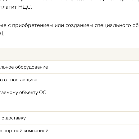
платит НДС.
ные с приобретением или созданием специального о
01.
альное оборудование
о от поставщика
таемому объекту ОС
го доставку
нспортной компани
ей