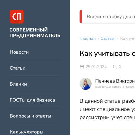
Главная
›
Статьи
›
Как уч
Как учитывать 
Новости
29.01.2024
0
Статьи
Печиева Виктори
Бланки
все виды систем нало
ГОСТы для бизнеса
В данной статье разб
имеют специальное у
Вопросы и ответы
рассмотрим учет спец
Калькуляторы