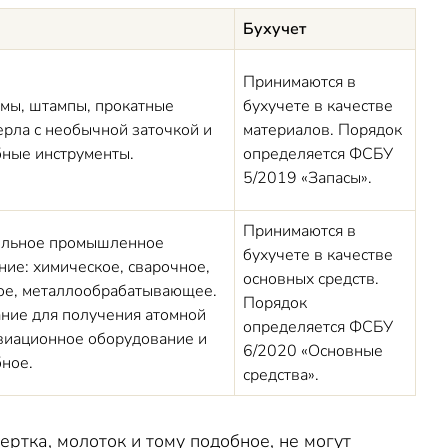
Бухучет
Принимаются в
мы, штампы, прокатные
бухучете в качестве
ерла с необычной заточкой и
материалов. Порядок
бные инструменты.
определяется ФСБУ
5/2019 «Запасы».
Принимаются в
ильное промышленное
бухучете в качестве
ие: химическое, сварочное,
основных средств.
ое, металлообрабатывающее.
Порядок
ние для получения атомной
определяется ФСБУ
авиационное оборудование и
6/2020 «Основные
бное.
средства».
ртка, молоток и тому подобное, не могут