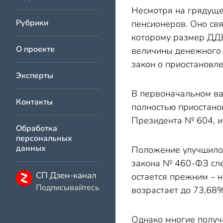
Несмотря на грядуще
Рубрики
пенсионеров. Оно свя
которому размер ДДВ
О проекте
величины денежного д
закон о приостановле
Эксперты
В первоначальном ва
Контакты
полностью приостанов
Президента № 604, ин
Обработка
персональных
данных
Положение улучшилос
закона № 460-ФЗ сле
СП Дзен-канал
остается прежним – н
Подписывайтесь
возрастает до 73,68
Однако многие получ