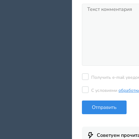
Получить e-mail уведо
С условиями
обработк
Отправить
Советуем прочит