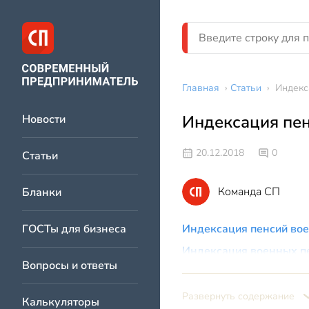
Главная
›
Статьи
›
Индекс
Индексация пен
Новости
20.12.2018
0
Статьи
Команда СП
Бланки
ГОСТы для бизнеса
Индексация пенсий вое
Индексация военных пе
Вопросы и ответы
Развернуть содержание
Калькуляторы