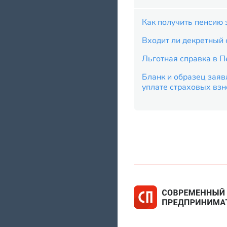
Как получить пенсию 
Входит ли декретный 
Льготная справка в 
Бланк и образец заяв
уплате страховых вз