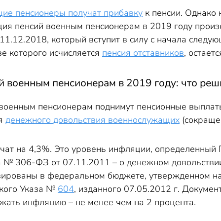
ие пенсионеры получат прибавку
к пенсии. Однако 
ия пенсий военным пенсионерам в 2019 году произой
11.12.2018, который вступит в силу с начала следу
ве которого исчисляется
пенсия отставников
, остает
й военным пенсионерам в 2019 году: что реш
 военным пенсионерам поднимут пенсионные выплаты
ия
денежного довольствия военнослужащих
(сокращен
чат на 4,3%. Это уровень инфляции, определенный 
 № 306-ФЗ от 07.11.2011 – о денежном довольстви
ированы в федеральном бюджете, утвержденном на 
ского Указа №
604
, изданного 07.05.2012 г. Докумен
жать инфляцию – не менее чем на 2 процента.