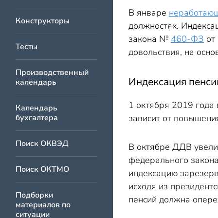
В январе
неработающ
Конструкторы
должностях. Индексац
закона №
460-ФЗ
от 
Тесты
довольствия, на осно
Производственный
Индексация пенси
календарь
1 октября 2019 года
Календарь
бухгалтера
зависит от повышен
Поиск ОКВЭД
В октябре ДДВ увели
федерального закона
Поиск ОКТМО
индексацию зарезерв
исходя из президент
Подборки
пенсий должна опере
материалов по
ситуации